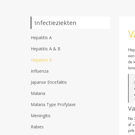
Infectieziekten
V
Hepatitis A
Hepatitis A & B
Hepa
een 
Hepatitis B
de 
leve
Influenza
Japanse Encefalitis
Malaria
Malaria Type Profylaxe
Va
Meningitis
Na 
af 
Rabies
pri