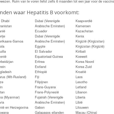
wezen. Ruim van te voren liefst zelfs 6 maanden tot een jaar voor de vaccina
nden waar Hepatitis B voorkomt:
 Dhabi
Dubai (Verenigde
Kaapverdië
hanistan
Arabische Emiraten)
Kameroen
anië
Ecuador
Kazachstan
rije
Dubai (Verenigde
Kenia
rikaans-Samoa
Arabische Emiraten)
Kirgizië (Kirgizstan)
ola
Egypte
Kirgizstan (Kirgizië)
illa
El Salvador
Kiribati
enië
Equatoriaal-Guinea
Koeweit
rbeidzjan
Eritrea
Korea Noord
rein
Estland
Korea Zuid
gladesh
Ethiopië
Kroatië
arus (Wit-Rusland)
Fiji
Laos
ize
Filipijnen
Lesotho
in
Frans-Guyana
Letland
tan
Frans-Polynesië
Libanon
ma (Myanmar)
Fujairah (Verenigde
Liberia
via
Arabische Emiraten)
Libië
nië en Herzegovina
Gabon
Litouwen
swana
Galapagos eilanden
Macau (China)