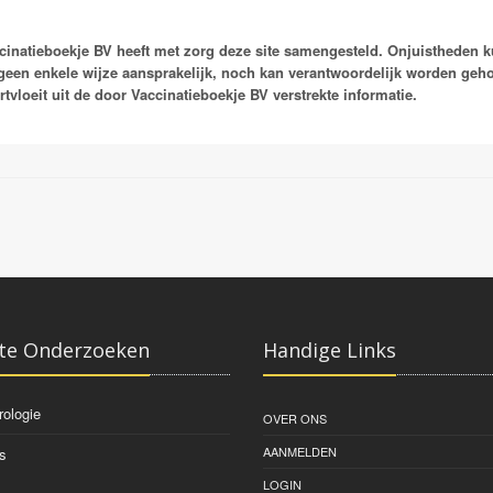
cinatieboekje BV heeft met zorg deze site samengesteld. Onjuistheden 
geen enkele wijze aansprakelijk, noch kan verantwoordelijk worden ge
rtvloeit uit de door Vaccinatieboekje BV verstrekte informatie.
te Onderzoeken
Handige Links
rologie
OVER ONS
AANMELDEN
s
LOGIN