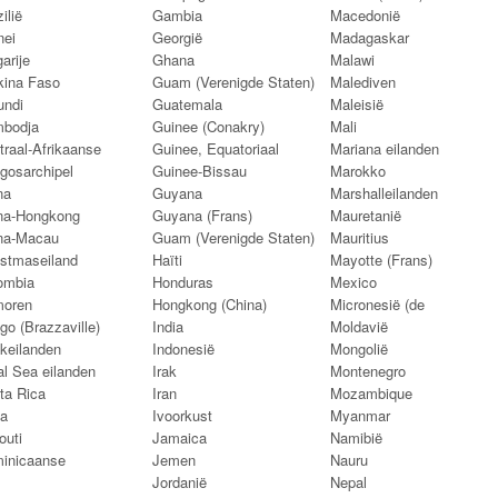
ilië
Gambia
Macedonië
nei
Georgië
Madagaskar
arije
Ghana
Malawi
kina Faso
Guam (Verenigde Staten)
Malediven
undi
Guatemala
Maleisië
bodja
Guinee (Conakry)
Mali
traal-Afrikaanse
Guinee, Equatoriaal
Mariana eilanden
gosarchipel
Guinee-Bissau
Marokko
na
Guyana
Marshalleilanden
na-Hongkong
Guyana (Frans)
Mauretanië
na-Macau
Guam (Verenigde Staten)
Mauritius
istmaseiland
Haïti
Mayotte (Frans)
ombia
Honduras
Mexico
oren
Hongkong (China)
Micronesië (de
go (Brazzaville)
India
Moldavië
keilanden
Indonesië
Mongolië
al Sea eilanden
Irak
Montenegro
ta Rica
Iran
Mozambique
a
Ivoorkust
Myanmar
outi
Jamaica
Namibië
inicaanse
Jemen
Nauru
Jordanië
Nepal