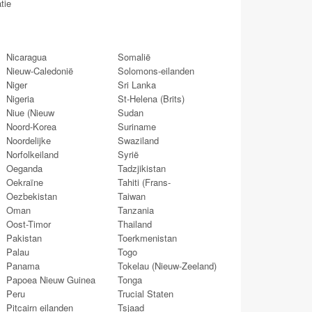
tie
Nicaragua
Somalië
Nieuw-Caledonië
Solomons-eilanden
Niger
Sri Lanka
Nigeria
St-Helena (Brits)
Niue (Nieuw
Sudan
Noord-Korea
Suriname
Noordelijke
Swaziland
Norfolkeiland
Syrië
Oeganda
Tadzjikistan
Oekraïne
Tahiti (Frans-
Oezbekistan
Taiwan
Oman
Tanzania
Oost-Timor
Thailand
Pakistan
Toerkmenistan
Palau
Togo
Panama
Tokelau (Nieuw-Zeeland)
Papoea Nieuw Guinea
Tonga
Peru
Trucial Staten
Pitcairn eilanden
Tsjaad