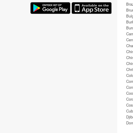
Braz
Bru
Bulg
Bur
Bur
Cam
Cen
Cha
Chi
Chi
Chi
Chr
Col
Com
Con
Coo
Cor
Cos
Cub
Djib
Dom