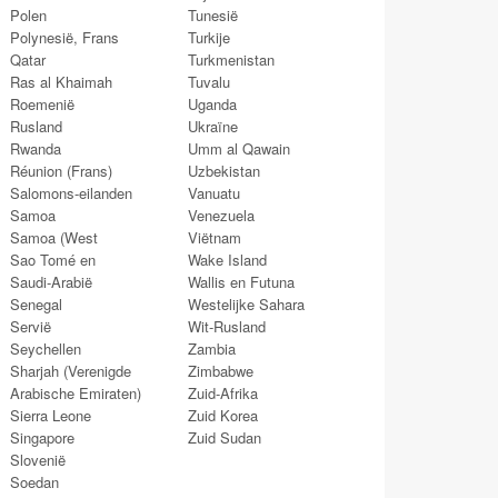
Polen
Tunesië
Polynesië, Frans
Turkije
Qatar
Turkmenistan
Ras al Khaimah
Tuvalu
Roemenië
Uganda
Rusland
Ukraïne
Rwanda
Umm al Qawain
Réunion (Frans)
Uzbekistan
Salomons-eilanden
Vanuatu
Samoa
Venezuela
Samoa (West
Viëtnam
Sao Tomé en
Wake Island
Saudi-Arabië
Wallis en Futuna
Senegal
Westelijke Sahara
Servië
Wit-Rusland
Seychellen
Zambia
Sharjah (Verenigde
Zimbabwe
Arabische Emiraten)
Zuid-Afrika
Sierra Leone
Zuid Korea
Singapore
Zuid Sudan
Slovenië
Soedan