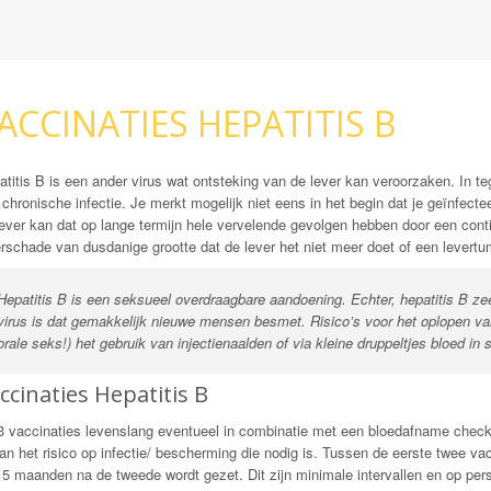
ACCINATIES HEPATITIS B
titis B is een ander virus wat ontsteking van de lever kan veroorzaken. In tege
chronische infectie. Je merkt mogelijk niet eens in het begin dat je geïnfectee
lever kan dat op lange termijn hele vervelende gevolgen hebben door een conti
rschade van dusdanige grootte dat de lever het niet meer doet of een levertu
Hepatitis B is een seksueel overdraagbare aandoening. Echter, hepatitis B zeer
virus is dat gemakkelijk nieuwe mensen besmet. Risico’s voor het oplopen van 
orale seks!) het gebruik van injectienaalden of via kleine druppeltjes bloed in
ccinaties Hepatitis B
3 vaccinaties levenslang eventueel in combinatie met een bloedafname check 
van het risico op infectie/ bescherming die nodig is. Tussen de eerste twee 
k 5 maanden na de tweede wordt gezet. Dit zijn minimale intervallen en op pe