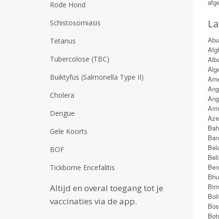
afge
Rode Hond
La
Schistosomiasis
Abu
Tetanus
Afg
Tubercolose (TBC)
Alb
Alge
Buiktyfus (Salmonella Type II)
Ame
Ang
Cholera
Angu
Arm
Dengue
Aze
Bah
Gele Koorts
Ban
Bel
BOF
Bel
Ben
Tickborne Encefalitis
Bhu
Bir
Altijd en overal toegang tot je
Boli
vaccinaties via de app.
Bos
Bot