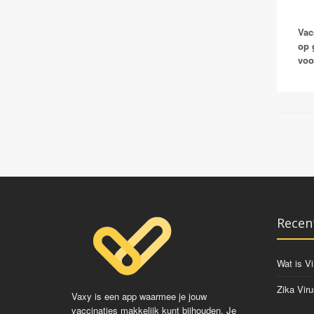
Vac
op 
voo
Recen
Wat is Vi
Zika Viru
Vaxy is een app waarmee je jouw
vaccinaties makkelijk kunt bijhouden. Je