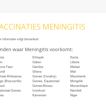
ACCINATIES MENINGITIS
 informatie volgt binnenkort
nden waar Meningitis voorkomt:
ola
Ethiopië
Kenia
in
Gabon
Liberia
kina Faso
Gambia
Malawi
undi
Ghana
Mali
traal-Afrikaanse
Guinee (Conakry)
Mauretanië
go (Brazzaville)
Guinee, Equatoriaal
Mongolië
outi
Guinee-Bissau
Mozambique
atoriaal-Guinea
Ivoorkust
Namibië
rea
Kameroen
Niger