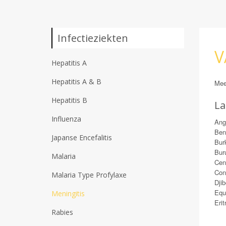
Infectieziekten
V
Hepatitis A
Hepatitis A & B
Meer
Hepatitis B
La
Influenza
Ang
Ben
Japanse Encefalitis
Bur
Bur
Malaria
Cen
Con
Malaria Type Profylaxe
Djib
Equ
Meningitis
Erit
Rabies