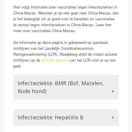
Hier volgt informatie over vaccinaties tegen infectieziekten in
China-Macau. Wanneer je op reis gaat naar China-Macau, dan
is het belangrijk om je goed voor te bereiden en vaccinaties
te nemen tegen infectieziekten in China-Macau. Lees hier
meer over vaccinaties China-Macau.
De informatie op deze pagina is gebaseerd op openbare
richtlijnen van het Landelijk Coördinatiecentrum
Reizigersadvisering (LCR). Raadpleeg altijd de meest actuele
richtlijnen op de
officiële website
van het LCR vóór je op reis
gaat.
Infectieziekte: BMR (Bof, Mazelen,
Rode hond)
Bof, Mazelen en Rubella zijn alle drie aandoeningen
veroorzaakt door een virus. Ook voor deze
Infectieziekte: Hepatitis B
aandoeningen word je beschermd door middel van het
rijksvaccinatie programma.
Hepatitis B is een ander virus wat ontsteking van de