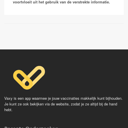
niet meer doet of een kwaadaardige levertumor.
voortvloeit uit het gebruik van de verstrekte informatie.
Revaxis
Mensen die in de zorg werken worden uit voorzorg
Vaccinaties:
RIVM
gevaccineerd tegen hepatitis B. Na een serie van 3
prikken ben je in principe voor het risico dat gepaard
Havrix
gaat met op reis gaan beschermd. In bepaalde
Avaxim
gevallen kan er gekozen worden om een bloedtest te
Vaqta
doen om de hoeveelheid antistoffen te bepalen en zo
Epaxal
de beschermduur te bepalen.
Epaxal Junior
Vaccinaties:
Engerix
HBVAXpro
Fendrix
Vaxy is een app waarmee je jouw vaccinaties makkelijk kunt bijhouden.
Je kunt ze ook bekijken via de website, zodat je ze altijd bij de hand
hebt.