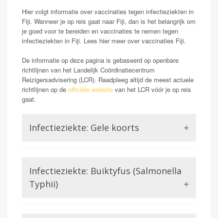
Hier volgt informatie over vaccinaties tegen infectieziekten in
Fiji. Wanneer je op reis gaat naar Fiji, dan is het belangrijk om
je goed voor te bereiden en vaccinaties te nemen tegen
infectieziekten in Fiji. Lees hier meer over vaccinaties Fiji.
De informatie op deze pagina is gebaseerd op openbare
richtlijnen van het Landelijk Coördinatiecentrum
Reizigersadvisering (LCR). Raadpleeg altijd de meest actuele
richtlijnen op de
officiële website
van het LCR vóór je op reis
gaat.
Infectieziekte: Gele koorts
Opmerking: Indien reizend uit gele koorts gebied
Gele koorts is een aandoening die wordt veroorzaakt
Infectieziekte: Buiktyfus (Salmonella
door het Gele koorts virus. Dit is een virus uit de
familie van de Flavivirussen, waar bijvoorbeeld ook
Typhii)
Dengue of Zika lid van zijn. Gele koorts kan in ernstige
gevallen (zo een 15-20%) zorgen voor ontsteking van
De salmonella soort salmonella typhii veroorzaakt
de lever, hevige bloedingen en hoge koorts wat zelfs
buiktyfus bij mensen. Dit is een aandoening die