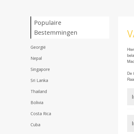
Populaire
V
Bestemmingen
Georgië
Hier
bela
Nepal
Mac
Singapore
De i
Raad
Sri Lanka
Thailand
Bolivia
Costa Rica
I
Cuba