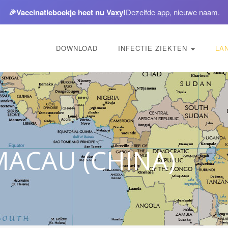
🎉
Vaccinatieboekje heet nu
Vaxy
!
Dezelfde app, nieuwe naam.
DOWNLOAD
INFECTIE ZIEKTEN
LA
MACAU (CHINA)