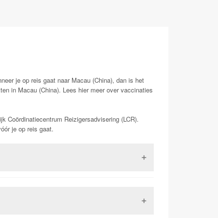
nneer je op reis gaat naar Macau (China), dan is het
kten in Macau (China). Lees hier meer over vaccinaties
ijk Coördinatiecentrum Reizigersadvisering (LCR).
ór je op reis gaat.
rus. Ook voor deze aandoeningen word je beschermd