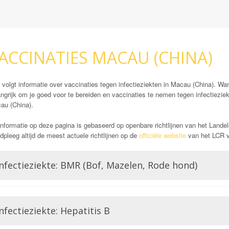
ACCINATIES MACAU (CHINA)
 volgt informatie over vaccinaties tegen infectieziekten in Macau (China). Wa
ngrijk om je goed voor te bereiden en vaccinaties te nemen tegen infectiezie
au (China).
nformatie op deze pagina is gebaseerd op openbare richtlijnen van het Landel
pleeg altijd de meest actuele richtlijnen op de
officiële website
van het LCR vó
Infectieziekte: BMR (Bof, Mazelen, Rode hond)
Bof, Mazelen en Rubella zijn alle drie aandoeningen veroorzaakt door een vi
door middel van het rijksvaccinatie programma.
nfectieziekte: Hepatitis B
Vaccinaties: