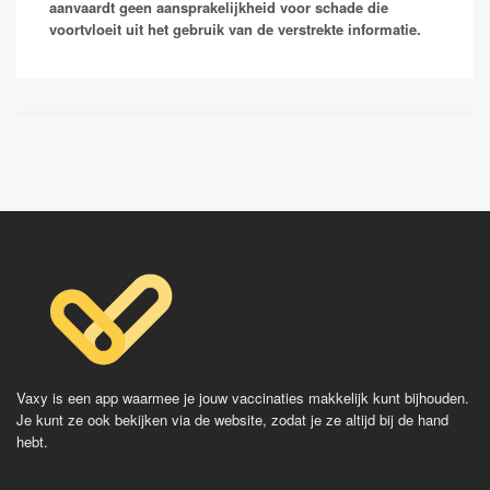
leverschade van dusdanige grootte dat de lever het
aanvaardt geen aansprakelijkheid voor schade die
je leven.
niet meer doet of een kwaadaardige levertumor.
voortvloeit uit het gebruik van de verstrekte informatie.
Mensen die in de zorg werken worden uit voorzorg
Vaccinaties:
gevaccineerd tegen hepatitis B. Na een serie van 3
prikken ben je in principe voor het risico dat gepaard
Havrix
gaat met op reis gaan beschermd. In bepaalde
Avaxim
gevallen kan er gekozen worden om een bloedtest te
Vaqta
doen om de hoeveelheid antistoffen te bepalen en zo
Epaxal
de beschermduur te bepalen.
Epaxal Junior
Vaccinaties:
Engerix
HBVAXpro
Fendrix
Vaxy is een app waarmee je jouw vaccinaties makkelijk kunt bijhouden.
Je kunt ze ook bekijken via de website, zodat je ze altijd bij de hand
hebt.