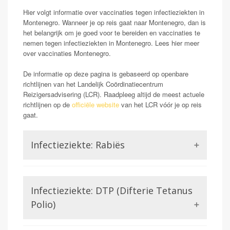
Hier volgt informatie over vaccinaties tegen infectieziekten in
Montenegro. Wanneer je op reis gaat naar Montenegro, dan is
het belangrijk om je goed voor te bereiden en vaccinaties te
nemen tegen infectieziekten in Montenegro. Lees hier meer
over vaccinaties Montenegro.
De informatie op deze pagina is gebaseerd op openbare
richtlijnen van het Landelijk Coördinatiecentrum
Reizigersadvisering (LCR). Raadpleeg altijd de meest actuele
richtlijnen op de
officiële website
van het LCR vóór je op reis
gaat.
Infectieziekte: Rabiës
Rabiës staat ook wel bekend als hondsdolheid.
Mensen die geïnfecteerd raken met dit virus kunnen
Infectieziekte: DTP (Difterie Tetanus
klachten krijgen van neurologische aard. Wanneer deze
symptomen ontstaan blijkt het rabiës virus in 100%
Polio)
van de gevallen dodelijk. Dit maakt rabiës voor de
reiziger een potentieel gevaarlijk probleem. Met name
Difterie en tetanus worden beiden veroorzaakt door een