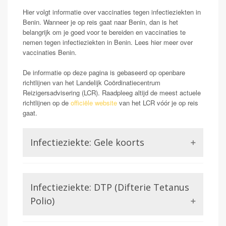
Hier volgt informatie over vaccinaties tegen infectieziekten in
Benin. Wanneer je op reis gaat naar Benin, dan is het
belangrijk om je goed voor te bereiden en vaccinaties te
nemen tegen infectieziekten in Benin. Lees hier meer over
vaccinaties Benin.
De informatie op deze pagina is gebaseerd op openbare
richtlijnen van het Landelijk Coördinatiecentrum
Reizigersadvisering (LCR). Raadpleeg altijd de meest actuele
richtlijnen op de
officiële website
van het LCR vóór je op reis
gaat.
Infectieziekte: Gele koorts
Opmerking: Verplicht
Gele koorts is een aandoening die wordt veroorzaakt
Infectieziekte: DTP (Difterie Tetanus
door het Gele koorts virus. Dit is een virus uit de
familie van de Flavivirussen, waar bijvoorbeeld ook
Polio)
Dengue of Zika lid van zijn. Gele koorts kan in ernstige
gevallen (zo een 15-20%) zorgen voor ontsteking van
Difterie en tetanus worden beiden veroorzaakt door een