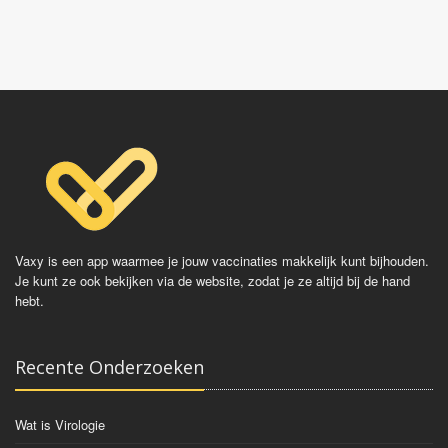
veroorzaken. Er bestaat geen vaccinatie maar wel
behandeling.
Vaxy is een app waarmee je jouw vaccinaties makkelijk kunt bijhouden.
Je kunt ze ook bekijken via de website, zodat je ze altijd bij de hand
hebt.
Recente Onderzoeken
Wat is Virologie