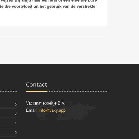
 opgelopen in de (sub)tropen door contact met
 die voortvloeit uit het gebruik van de verstrekte
theren voor de parasieten vormen. In Nederland
k kunnen veroorzaken. Er bestaat geen vaccinatie
Contact
Vaccinatieboekje B.V.
Email:
info@vaxy.app