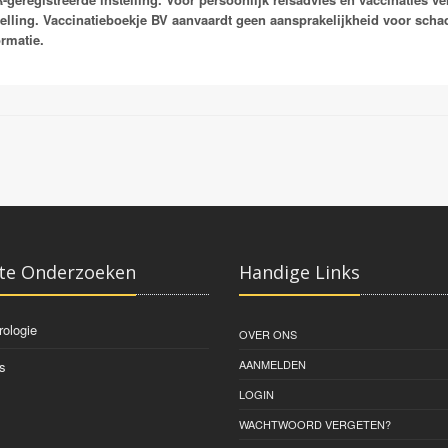
schistosomiasis door S. haematobium. De aandoeningen kunnen alleen worden
telling. Vaccinatieboekje BV aanvaardt geen aansprakelijkheid voor schade
zoet water waarin zich geïnfecteerde waterslakken bevinden die de tussengas
ormatie.
komen bij vogels schistosomen voor die cercariën dermatitis of zwemmersjeu
maar wel behandeling.
te Onderzoeken
Handige Links
rologie
OVER ONS
AANMELDEN
s
LOGIN
WACHTWOORD VERGETEN?