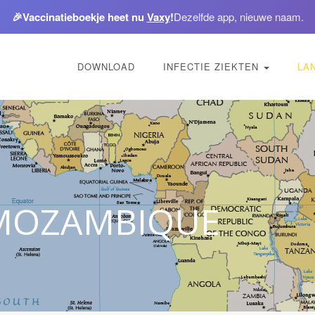
🎉
Vaccinatieboekje heet nu
Vaxy
!
Dezelfde app, nieuwe naam.
DOWNLOAD
INFECTIE ZIEKTEN
LA
 MOZAMBIQUE