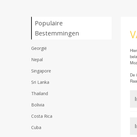
Populaire
V
Bestemmingen
Georgië
Hie
bel
Nepal
Moz
Singapore
De i
Raad
Sri Lanka
Thailand
I
Bolivia
Costa Rica
I
Cuba