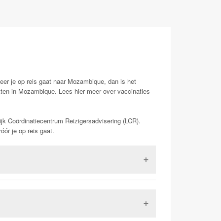
eer je op reis gaat naar Mozambique, dan is het
ekten in Mozambique. Lees hier meer over vaccinaties
ijk Coördinatiecentrum Reizigersadvisering (LCR).
ór je op reis gaat.
 Dit is een virus uit de familie van de
 kan in ernstige gevallen (zo een 15-20%) zorgen
kunnen leiden tot de dood. Het is tevens het enige