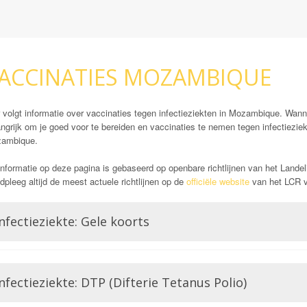
ACCINATIES MOZAMBIQUE
r volgt informatie over vaccinaties tegen infectieziekten in Mozambique. Wann
angrijk om je goed voor te bereiden en vaccinaties te nemen tegen infectiezi
ambique.
nformatie op deze pagina is gebaseerd op openbare richtlijnen van het Landel
pleeg altijd de meest actuele richtlijnen op de
officiële website
van het LCR vó
nfectieziekte: Gele koorts
Opmerking: Indien reizend uit gele koorts gebied
Gele koorts is een aandoening die wordt veroorzaakt door het Gele koorts virus.
nfectieziekte: DTP (Difterie Tetanus Polio)
Flavivirussen, waar bijvoorbeeld ook Dengue of Zika lid van zijn. Gele koorts
voor ontsteking van de lever, hevige bloedingen en hoge koorts wat zelfs zou 