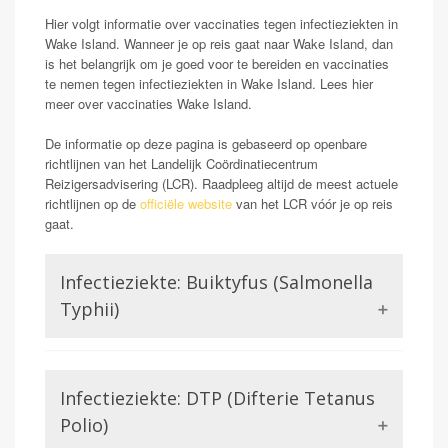
Hier volgt informatie over vaccinaties tegen infectieziekten in
Wake Island. Wanneer je op reis gaat naar Wake Island, dan
is het belangrijk om je goed voor te bereiden en vaccinaties
te nemen tegen infectieziekten in Wake Island. Lees hier
meer over vaccinaties Wake Island.
De informatie op deze pagina is gebaseerd op openbare
richtlijnen van het Landelijk Coördinatiecentrum
Reizigersadvisering (LCR). Raadpleeg altijd de meest actuele
richtlijnen op de
officiële website
van het LCR vóór je op reis
gaat.
Infectieziekte: Buiktyfus (Salmonella
Typhii)
De salmonella soort salmonella typhii veroorzaakt
buiktyfus bij mensen. Dit is een aandoening die
Infectieziekte: DTP (Difterie Tetanus
gepaard gaat met hoge koorts, hevige klachten van het
maag darm kanaal (sterk uiteenlopend van diarree tot
Polio)
obsitaptie) en hevige hoofdpijn. Buiktyfus is potentieel