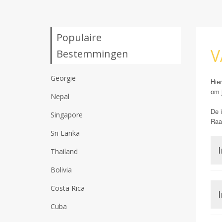
Populaire
V
Bestemmingen
Georgië
Hier
om 
Nepal
De i
Singapore
Raad
Sri Lanka
I
Thailand
Bolivia
Costa Rica
I
Cuba