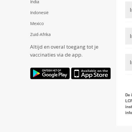
India
Indonesië
Mexico
Zuid-Afrika
I
Altijd en overal toegang tot je
vaccinaties via de app.
I
De 
LCR
ins
inf