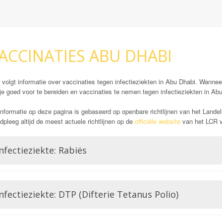
ACCINATIES ABU DHABI
 volgt informatie over vaccinaties tegen infectieziekten in Abu Dhabi. Wanneer
je goed voor te bereiden en vaccinaties te nemen tegen infectieziekten in Ab
nformatie op deze pagina is gebaseerd op openbare richtlijnen van het Landel
pleeg altijd de meest actuele richtlijnen op de
officiële website
van het LCR vó
nfectieziekte: Rabiës
Rabiës staat ook wel bekend als hondsdolheid. Mensen die geïnfecteerd raken
neurologische aard. Wanneer deze symptomen ontstaan blijkt het rabiës virus 
nfectieziekte: DTP (Difterie Tetanus Polio)
voor de reiziger een potentieel gevaarlijk probleem. Met name in Afrika en Zuid
zoogdieren, denk dan met name aan honden maar in sommige gebieden ook a
een berucht reservoir zijn voor het virus.
Difterie en tetanus worden beiden veroorzaakt door een bacterie. Het zijn tw