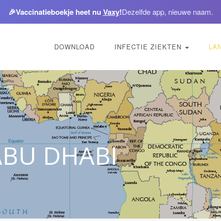
🎉
Vaccinatieboekje heet nu
Vaxy
!
Dezelfde app, nieuwe naam.
DOWNLOAD
INFECTIE ZIEKTEN
LA
ABU DHABI