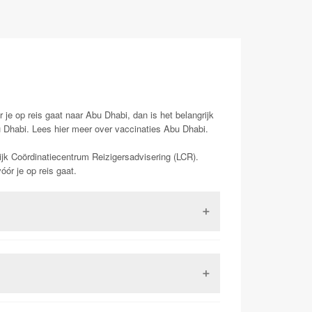
 je op reis gaat naar Abu Dhabi, dan is het belangrijk
u Dhabi. Lees hier meer over vaccinaties Abu Dhabi.
ijk Coördinatiecentrum Reizigersadvisering (LCR).
ór je op reis gaat.
 met dit virus kunnen klachten krijgen van
in 100% van de gevallen dodelijk. Dit maakt rabiës
 oost Azië komt het virus veelvuldig voor bij
ndere zoogdieren waarbij met name vleermuizen
ee totaal verschillende aandoeningen maar hebben