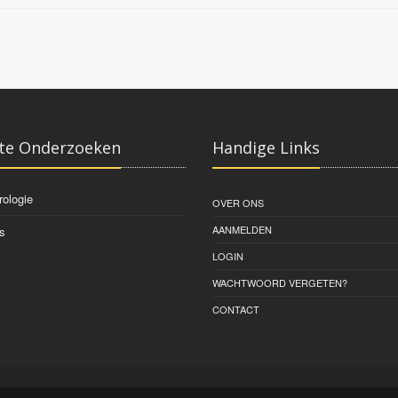
Engerix
HBVAXpro
Fendrix
te Onderzoeken
Handige Links
rologie
OVER ONS
AANMELDEN
s
LOGIN
WACHTWOORD VERGETEN?
CONTACT