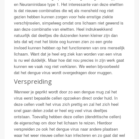
en Neuraminidase type 1. Het interessante van deze eiwitten
is dat nieuwe combinaties die wij als mensheid nog niet
gezien hebben kunnen zorgen voor hele ernstige ziekte
verschijnselen, simpelweg omdat ons lichaam niet gewend is
aan deze combinatie van eiwitten. Heel indrukwekkend
natuurlijk dat deeltjes die duizenden keren kleiner zijn dan
iets dat wij met het blote oog kunnen zien zo een grote
invloed kunnen hebben op het functioneren van ons menselijk
lichaam. Want dat je heel erg ziek kan worden van een virus
is nu wel duidelijk. Maar hoe dat nou precies in zijn werk gaat
kunnen we vaak nog niet verklaren. We weten bijvoorbeeld
dat het dengue virus wordt overgedragen door muggen.
Verspreiding
Wanneer je geprikt wordt door zo een dengue mug zal het
virus eerst bepaalde cellen opzoeken direct onder huid. In
deze cellen voelt het virus zich prettig en zal het zich heel
snel gaan delen zodat er heel erg veel virus deeltjes
ontstaan. Toevallig hebben deze cellen (dendritische cellen)
de eigenschap om door het lichaam te reizen. Hierdoor
verspreiden ze ook het dengue virus naar andere plaatsen
waar het weer nieuwe cellen kan infecteren en zo gaat dat wel