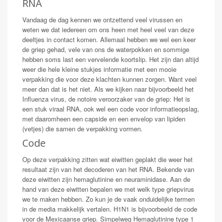
RNA
Vandaag de dag kennen we ontzettend veel virussen en
weten we dat iedereen om ons heen met heel veel van deze
deeltjes in contact komen. Allemaal hebben we wel een keer
de griep gehad, vele van ons de waterpokken en sommige
hebben soms last een vervelende koortslip. Het zijn dan altijd
weer die hele kleine stukjes informatie met een mooie
verpakking die voor deze klachten kunnen zorgen. Want veel
meer dan dat is het niet. Als we kijken naar bijvoorbeeld het
Influenza virus, de notoire veroorzaker van de griep: Het is
een stuk viraal RNA, ook wel een code voor informatieopslag,
met daaromheen een capside en een envelop van lipiden
(vetjes) die samen de verpakking vormen.
Code
Op deze verpakking zitten wat eiwitten geplakt die weer het
resultaat zijn van het decoderen van het RNA. Bekende van
deze eiwitten zijn hemaglutinine en neuraminidase. Aan de
hand van deze eiwitten bepalen we met welk type griepvirus
we te maken hebben. Zo kun je de vaak onduidelijke termen
in de media makkelijk vertalen. H1N1 is bijvoorbeeld de code
voor de Mexicaanse griep. Simpelweg Hemaglutinine type 1