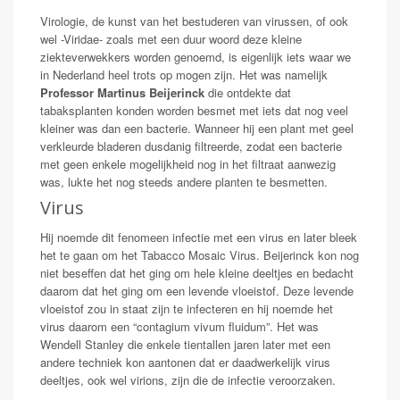
Virologie, de kunst van het bestuderen van virussen, of ook
wel -Viridae- zoals met een duur woord deze kleine
ziekteverwekkers worden genoemd, is eigenlijk iets waar we
in Nederland heel trots op mogen zijn. Het was namelijk
Professor Martinus Beijerinck
die ontdekte dat
tabaksplanten konden worden besmet met iets dat nog veel
kleiner was dan een bacterie. Wanneer hij een plant met geel
verkleurde bladeren dusdanig filtreerde, zodat een bacterie
met geen enkele mogelijkheid nog in het filtraat aanwezig
was, lukte het nog steeds andere planten te besmetten.
Virus
Hij noemde dit fenomeen infectie met een virus en later bleek
het te gaan om het Tabacco Mosaic Virus. Beijerinck kon nog
niet beseffen dat het ging om hele kleine deeltjes en bedacht
daarom dat het ging om een levende vloeistof. Deze levende
vloeistof zou in staat zijn te infecteren en hij noemde het
virus daarom een “contagium vivum fluidum”. Het was
Wendell Stanley die enkele tientallen jaren later met een
andere techniek kon aantonen dat er daadwerkelijk virus
deeltjes, ook wel virions, zijn die de infectie veroorzaken.