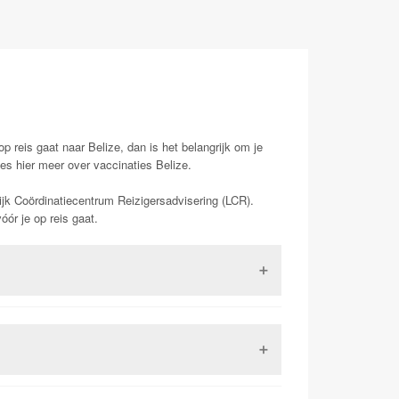
op reis gaat naar Belize, dan is het belangrijk om je
es hier meer over vaccinaties Belize.
ijk Coördinatiecentrum Reizigersadvisering (LCR).
ór je op reis gaat.
 Dit is een virus uit de familie van de
 kan in ernstige gevallen (zo een 15-20%) zorgen
kunnen leiden tot de dood. Het is tevens het enige
dat het vaccinatieboekje dat voorheen veel gebruikt
ee totaal verschillende aandoeningen maar hebben