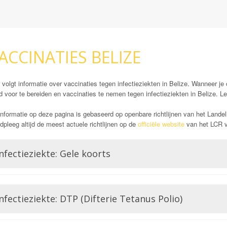
ACCINATIES BELIZE
 volgt informatie over vaccinaties tegen infectieziekten in Belize. Wanneer je 
 voor te bereiden en vaccinaties te nemen tegen infectieziekten in Belize. Le
nformatie op deze pagina is gebaseerd op openbare richtlijnen van het Landel
pleeg altijd de meest actuele richtlijnen op de
officiële website
van het LCR vó
nfectieziekte: Gele koorts
Opmerking: Indien reizend uit gele koorts gebied
Gele koorts is een aandoening die wordt veroorzaakt door het Gele koorts virus.
nfectieziekte: DTP (Difterie Tetanus Polio)
Flavivirussen, waar bijvoorbeeld ook Dengue of Zika lid van zijn. Gele koorts
voor ontsteking van de lever, hevige bloedingen en hoge koorts wat zelfs zou 
verplichte vaccin in bepaalde delen van de wereld. Dat is deels ook de reden 
Difterie en tetanus worden beiden veroorzaakt door een bacterie. Het zijn tw