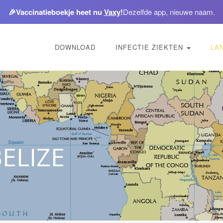
🎉
Vaccinatieboekje heet nu
Vaxy
!
Dezelfde app, nieuwe naam.
DOWNLOAD
INFECTIE ZIEKTEN
LA
ELIZE