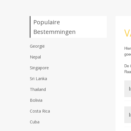
Populaire
V
Bestemmingen
Georgië
Hier
goed
Nepal
De i
Singapore
Raad
Sri Lanka
I
Thailand
Bolivia
Costa Rica
I
Cuba