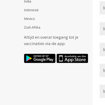
India
I
Indonesië
Mexico
Zuid-Afrika
I
Altijd en overal toegang tot je
vaccinaties via de app.
I
I
I