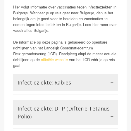
Hier volgt informatie over vaccinaties tegen infectieziekten in
Bulgarije. Wanneer je op reis gaat naar Bulgarije, dan is het
belangrijk om je goed voor te bereiden en vaccinaties te
nemen tegen infectieziekten in Bulgarije. Lees hier meer over
vaccinaties Bulgarije.
De informatie op deze pagina is gebaseerd op openbare
richtlijnen van het Landelijk Coördinatiecentrum
Reizigersadvisering (LCR). Raadpleeg altijd de meest actuele
richtlijnen op de
officiële website
van het LCR vóór je op reis
gaat.
Infectieziekte: Rabiës
Rabiës staat ook wel bekend als hondsdolheid.
Mensen die geïnfecteerd raken met dit virus kunnen
Infectieziekte: DTP (Difterie Tetanus
klachten krijgen van neurologische aard. Wanneer deze
symptomen ontstaan blijkt het rabiës virus in 100%
Polio)
van de gevallen dodelijk. Dit maakt rabiës voor de
reiziger een potentieel gevaarlijk probleem. Met name
Difterie en tetanus worden beiden veroorzaakt door een