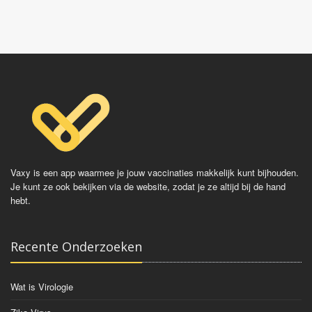
gevallen kan er gekozen worden om een bloedtest te
Vaqta
doen om de hoeveelheid antistoffen te bepalen en zo
Epaxal
de beschermduur te bepalen.
Epaxal Junior
Vaccinaties:
Engerix
HBVAXpro
Fendrix
Vaxy is een app waarmee je jouw vaccinaties makkelijk kunt bijhouden.
Je kunt ze ook bekijken via de website, zodat je ze altijd bij de hand
hebt.
Recente Onderzoeken
Wat is Virologie