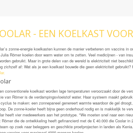
OOLAR - EEN KOELKAST VOOR
lar`s zonne-energie koelkasten kunnen de manier verbeteren om vaccins in o
 Julia Römer koelen door warm water om te zetten. Veel medicijnen - van insu
orden gebruikt. Maar in grote delen van de wereld is elektriciteit niet besch
g zichzelf af: Wat als je een koelkast bouwde die geen elektriciteit gebruikt?
ar.
olar
een conventionele koelkast worden lage temperaturen veroorzaakt door de ver
sie van Römer is de verdampingsvloeistof water. Haar systeem maakt gebruik 
 cyclus te maken: een zonnepaneel genereert warmte waardoor de gel droogt, 
oop. De zonne-koeler heeft bijna geen onderhoud nodig en is makkelijk te ver
lar heeft vier medewerkers aan het prototype. "We moeten snel naar een nieu
 Römer die de ontwikkeling heeft gefinancierd met de £ 40.000 die Coolar in 
 team op zoek naar beleggers en geschikte proefprojecten in landen als Kenia.
oeg vaccins voor maximaal 4000 mensen koelen.