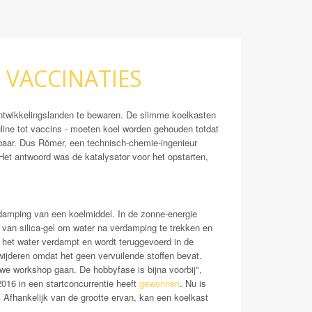
 VACCINATIES
ntwikkelingslanden te bewaren. De slimme koelkasten
line tot vaccins - moeten koel worden gehouden totdat
ikbaar. Dus Römer, een technisch-chemie-ingenieur
 Het antwoord was de katalysator voor het opstarten,
damping van een koelmiddel. In de zonne-energie
van silica-gel om water na verdamping te trekken en
het water verdampt en wordt teruggevoerd in de
wijderen omdat het geen vervuilende stoffen bevat.
we workshop gaan. De hobbyfase is bijna voorbij",
2016 in een startconcurrentie heeft
gewonnen
. Nu is
 Afhankelijk van de grootte ervan, kan een koelkast