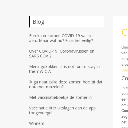
Blog
C
Eureka er komen COVID-19 vaccins
aan.. Maar wat nu? En is het veilig?
Coo
Over COVID-19, Coronavirussen en
van
SARS COV 2
ze w
vroe
Meningokokken: it is not fun to stay in
Cool
the Y W C A
Co
Ik ga naar Italie deze zomer, hoe zit dat
nou met mazelen?
In 
ver
Met vaccinatieboekje de zomer in!
een
oml
Vaccinatie titer uitslagen aan de app
Coo
toegevoegd!
zegt
het
Winnen!
gen