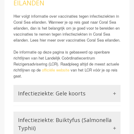
EILANDEN
Hier volgt informatie over vaccinaties tegen infectieziekten in
Coral Sea eilanden. Wanneer je op reis gaat naar Coral Sea
eilanden, dan is het belangrijk om je goed voor te bereiden en
vaccinaties te nemen tegen infectieziekten in Coral Sea
eilanden. Lees hier meer over vaccinaties Coral Sea eilanden.
De informatie op deze pagina is gebaseerd op openbare
richtlijnen van het Landelijk Coördinatiecentrum
Reizigersadvisering (LCR). Raadpleeg altijd de meest actuele
richtlijnen op de
officiële website
van het LCR vóór je op reis
gaat.
Infectieziekte: Gele koorts
Opmerking: Indien reizend uit gele koorts gebied
Gele koorts is een aandoening die wordt veroorzaakt
Infectieziekte: Buiktyfus (Salmonella
door het Gele koorts virus. Dit is een virus uit de
familie van de Flavivirussen, waar bijvoorbeeld ook
Typhii)
Dengue of Zika lid van zijn. Gele koorts kan in ernstige