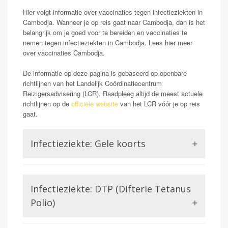
Hier volgt informatie over vaccinaties tegen infectieziekten in
Cambodja. Wanneer je op reis gaat naar Cambodja, dan is het
belangrijk om je goed voor te bereiden en vaccinaties te
nemen tegen infectieziekten in Cambodja. Lees hier meer
over vaccinaties Cambodja.
De informatie op deze pagina is gebaseerd op openbare
richtlijnen van het Landelijk Coördinatiecentrum
Reizigersadvisering (LCR). Raadpleeg altijd de meest actuele
richtlijnen op de
officiële website
van het LCR vóór je op reis
gaat.
Infectieziekte: Gele koorts
Opmerking: Indien reizend uit gele koorts gebied
Gele koorts is een aandoening die wordt veroorzaakt
Infectieziekte: DTP (Difterie Tetanus
door het Gele koorts virus. Dit is een virus uit de
familie van de Flavivirussen, waar bijvoorbeeld ook
Polio)
Dengue of Zika lid van zijn. Gele koorts kan in ernstige
gevallen (zo een 15-20%) zorgen voor ontsteking van
Difterie en tetanus worden beiden veroorzaakt door een