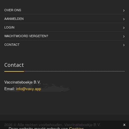
OVER ONS
AANMELDEN
LOGIN
WACHTWOORD VERGETEN?
CONTACT
Contact
Vaccinatieboekje B.V.
Email:
info@vaxy.app
2026 © Alle rechten voorbehouden. Vaccinatieboekje B.V.
x
Deze website maakt gebruik van
Cookies