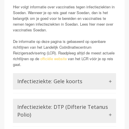
Hier volgt informatie over vaccinaties tegen infectieziekten in
Soedan. Wanneer je op reis gaat naar Soedan, dan is het
belangrijk om je goed voor te bereiden en vaccinaties te
nemen tegen infectieziekten in Soedan. Lees hier meer over
vaccinaties Soedan.
De informatie op deze pagina is gebaseerd op openbare
richtlijnen van het Landelijk Coördinatiecentrum
Reizigersadvisering (LCR). Raadpleeg altijd de meest actuele
richtlijnen op de
officiële website
van het LCR vóór je op reis
gaat.
Infectieziekte: Gele koorts
Opmerking: Aanwezig
Gele koorts is een aandoening die wordt veroorzaakt
Infectieziekte: DTP (Difterie Tetanus
door het Gele koorts virus. Dit is een virus uit de
familie van de Flavivirussen, waar bijvoorbeeld ook
Polio)
Dengue of Zika lid van zijn. Gele koorts kan in ernstige
gevallen (zo een 15-20%) zorgen voor ontsteking van
Difterie en tetanus worden beiden veroorzaakt door een