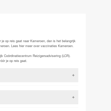
 je op reis gaat naar Kameroen, dan is het belangrijk
ameroen. Lees hier meer over vaccinaties Kameroen.
ijk Coördinatiecentrum Reizigersadvisering (LCR).
ór je op reis gaat.
 Dit is een virus uit de familie van de
 kan in ernstige gevallen (zo een 15-20%) zorgen
kunnen leiden tot de dood. Het is tevens het enige
dat het vaccinatieboekje dat voorheen veel gebruikt
ee totaal verschillende aandoeningen maar hebben