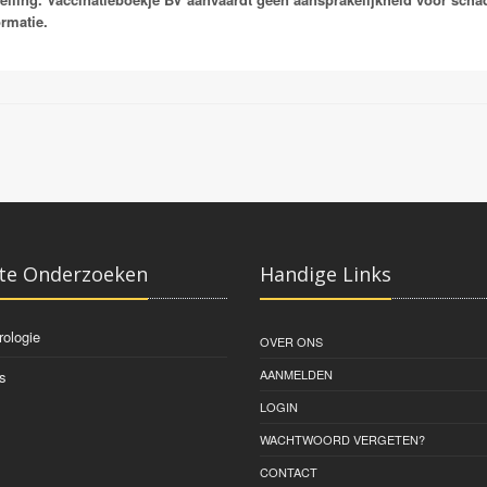
Vaccinaties:
ormatie.
Qdenga
Dengvaxia
te Onderzoeken
Handige Links
rologie
OVER ONS
AANMELDEN
s
LOGIN
WACHTWOORD VERGETEN?
CONTACT