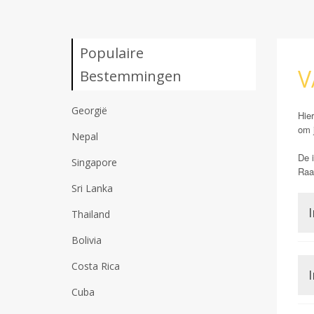
Populaire
V
Bestemmingen
Georgië
Hier
om 
Nepal
De i
Singapore
Raad
Sri Lanka
I
Thailand
Bolivia
Costa Rica
I
Cuba