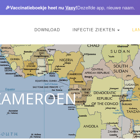
🎉
Vaccinatieboekje heet nu
Vaxy
!
Dezelfde app, nieuwe naam.
DOWNLOAD
INFECTIE ZIEKTEN
LA
 KAMEROEN