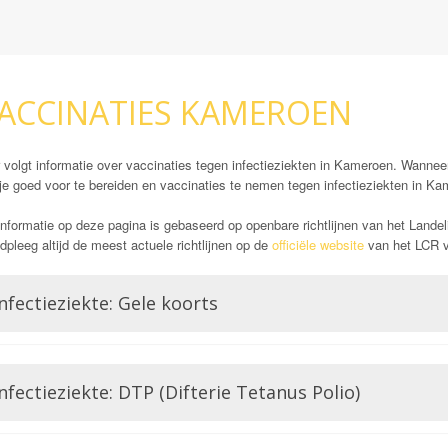
ACCINATIES KAMEROEN
 volgt informatie over vaccinaties tegen infectieziekten in Kameroen. Wanneer
je goed voor te bereiden en vaccinaties te nemen tegen infectieziekten in K
nformatie op deze pagina is gebaseerd op openbare richtlijnen van het Landel
pleeg altijd de meest actuele richtlijnen op de
officiële website
van het LCR vó
nfectieziekte: Gele koorts
Opmerking: Verplicht
Gele koorts is een aandoening die wordt veroorzaakt door het Gele koorts virus.
nfectieziekte: DTP (Difterie Tetanus Polio)
Flavivirussen, waar bijvoorbeeld ook Dengue of Zika lid van zijn. Gele koorts
voor ontsteking van de lever, hevige bloedingen en hoge koorts wat zelfs zou 
verplichte vaccin in bepaalde delen van de wereld. Dat is deels ook de reden 
Difterie en tetanus worden beiden veroorzaakt door een bacterie. Het zijn tw