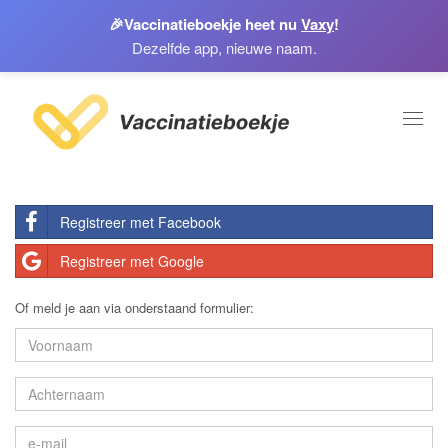
🎉
Vaccinatieboekje heet nu
Vaxy
!
Dezelfde app, nieuwe naam.
Toggl
naviga
Registreer met Facebook
Registreer met Google
Of meld je aan via onderstaand formulier: