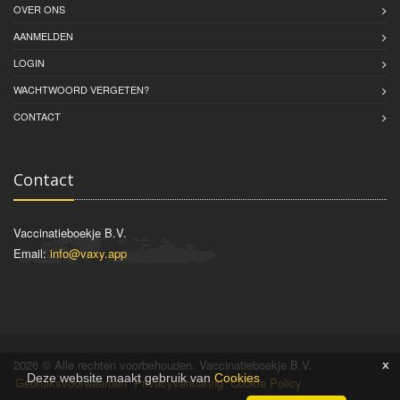
OVER ONS
AANMELDEN
LOGIN
WACHTWOORD VERGETEN?
CONTACT
Contact
Vaccinatieboekje B.V.
Email:
info@vaxy.app
2026 © Alle rechten voorbehouden. Vaccinatieboekje B.V.
x
Deze website maakt gebruik van
Cookies
Gebruiksvoorwaarden
Privacyverklaring
Cookie Policy