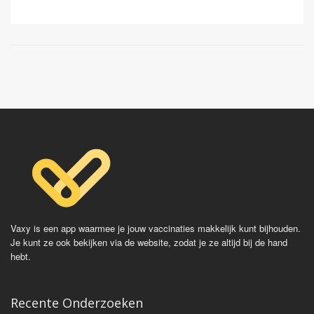
voorheen veel gebruikt werd geel van kleur is.
Vaccinatie gebeurt door middel van een levend
verzwakt virus en recent is men tot de conclusie
gekomen dat je na eenmalige vacicnatie levenslang
beschermd bent. Vroeger ging men uit van 10 jaar of
15 jaar.
Vaccinaties:
Stamaril
Vaxy is een app waarmee je jouw vaccinaties makkelijk kunt bijhouden.
Je kunt ze ook bekijken via de website, zodat je ze altijd bij de hand
hebt.
Recente Onderzoeken