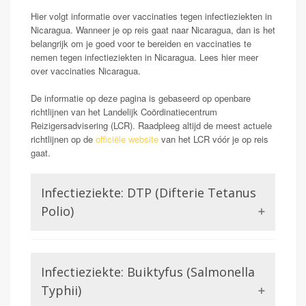
Hier volgt informatie over vaccinaties tegen infectieziekten in
Nicaragua. Wanneer je op reis gaat naar Nicaragua, dan is het
belangrijk om je goed voor te bereiden en vaccinaties te
nemen tegen infectieziekten in Nicaragua. Lees hier meer
over vaccinaties Nicaragua.
De informatie op deze pagina is gebaseerd op openbare
richtlijnen van het Landelijk Coördinatiecentrum
Reizigersadvisering (LCR). Raadpleeg altijd de meest actuele
richtlijnen op de
officiële website
van het LCR vóór je op reis
gaat.
Infectieziekte: DTP (Difterie Tetanus
Polio)
Difterie en tetanus worden beiden veroorzaakt door een
bacterie. Het zijn twee totaal verschillende
Infectieziekte: Buiktyfus (Salmonella
aandoeningen maar hebben gemeen dat ze beide in het
DTP vaccin zitten wat in het rijksvaccinatieprogramma
Typhii)
zit. Het is van belang de DTP vaccinatie te herhalen