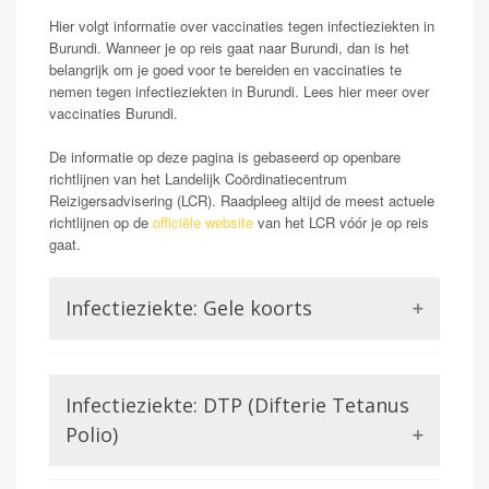
Hier volgt informatie over vaccinaties tegen infectieziekten in
Burundi. Wanneer je op reis gaat naar Burundi, dan is het
belangrijk om je goed voor te bereiden en vaccinaties te
nemen tegen infectieziekten in Burundi. Lees hier meer over
vaccinaties Burundi.
De informatie op deze pagina is gebaseerd op openbare
richtlijnen van het Landelijk Coördinatiecentrum
Reizigersadvisering (LCR). Raadpleeg altijd de meest actuele
richtlijnen op de
officiële website
van het LCR vóór je op reis
gaat.
Infectieziekte: Gele koorts
Opmerking: Verplicht
Gele koorts is een aandoening die wordt veroorzaakt
Infectieziekte: DTP (Difterie Tetanus
door het Gele koorts virus. Dit is een virus uit de
familie van de Flavivirussen, waar bijvoorbeeld ook
Polio)
Dengue of Zika lid van zijn. Gele koorts kan in ernstige
gevallen (zo een 15-20%) zorgen voor ontsteking van
Difterie en tetanus worden beiden veroorzaakt door een