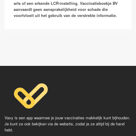
geen ernstige ziekte is kun je je er een tijd lang erg
arts of een erkende LCR-instelling. Vaccinatieboekje BV
aandoeningen kunnen alleen worden opgelopen in de
ziek van voelen.
aanvaardt geen aansprakelijkheid voor schade die
(sub)tropen door contact met zoet water waarin zich
voortvloeit uit het gebruik van de verstrekte informatie.
geïnfecteerde waterslakken bevinden die de
Vaccinaties:
tussengastheren voor de parasieten vormen. In
Nederland komen bij vogels schistosomen voor die
Qdenga
cercariën dermatitis of zwemmersjeuk kunnen
Dengvaxia
veroorzaken. Er bestaat geen vaccinatie maar wel
behandeling.
Vaxy is een app waarmee je jouw vaccinaties makkelijk kunt bijhouden.
Je kunt ze ook bekijken via de website, zodat je ze altijd bij de hand
hebt.