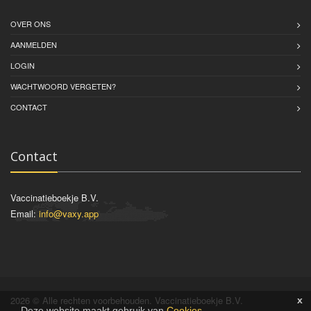
OVER ONS
AANMELDEN
LOGIN
WACHTWOORD VERGETEN?
CONTACT
Contact
Vaccinatieboekje B.V.
Email:
info@vaxy.app
2026 © Alle rechten voorbehouden. Vaccinatieboekje B.V.
x
Deze website maakt gebruik van
Cookies