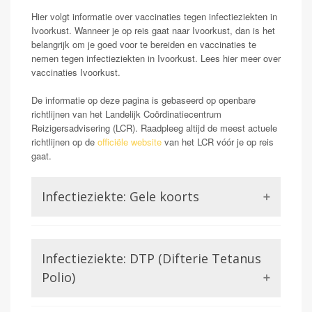
Hier volgt informatie over vaccinaties tegen infectieziekten in
Ivoorkust. Wanneer je op reis gaat naar Ivoorkust, dan is het
belangrijk om je goed voor te bereiden en vaccinaties te
nemen tegen infectieziekten in Ivoorkust. Lees hier meer over
vaccinaties Ivoorkust.
De informatie op deze pagina is gebaseerd op openbare
richtlijnen van het Landelijk Coördinatiecentrum
Reizigersadvisering (LCR). Raadpleeg altijd de meest actuele
richtlijnen op de
officiële website
van het LCR vóór je op reis
gaat.
Infectieziekte: Gele koorts
Opmerking: Verplicht
Gele koorts is een aandoening die wordt veroorzaakt
Infectieziekte: DTP (Difterie Tetanus
door het Gele koorts virus. Dit is een virus uit de
familie van de Flavivirussen, waar bijvoorbeeld ook
Polio)
Dengue of Zika lid van zijn. Gele koorts kan in ernstige
gevallen (zo een 15-20%) zorgen voor ontsteking van
Difterie en tetanus worden beiden veroorzaakt door een