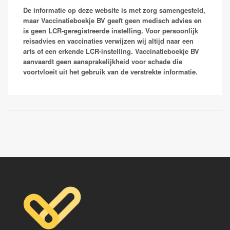
ovale zijn wel te onderdrukken tijdens het gebruik van
zuigwormen.Schistosomiasis (ook bekend onder de
De informatie op deze website is met zorg samengesteld,
chemoprofylaxe maar een uitgestelde eerste aanval is
naam bilharzia) is een ziekte die je kunt oplopen in
maar Vaccinatieboekje BV geeft geen medisch advies en
niet te voorkomen.
zoet water. Je kunt geïnfecteerd worden met bilharzia
is geen LCR-geregistreerde instelling. Voor persoonlijk
door minuscule wormpjes (cercariae) die zich door je
reisadvies en vaccinaties verwijzen wij altijd naar een
huid boren als je zwemt of pootjebaadt in meren of
arts of een erkende LCR-instelling. Vaccinatieboekje BV
rivieren. Een beruchte plek is bijvoorbeeld Lake
aanvaardt geen aansprakelijkheid voor schade die
Malawi. Er komen twee ziektebeelden voor: intestinale
voortvloeit uit het gebruik van de verstrekte informatie.
schistosomiasis wordt veroorzaakt door Schistosoma
mansoni, S. intercalatum, S. japonicum of S. mekongi;
blaas-schistosomiasis door S. haematobium. De
aandoeningen kunnen alleen worden opgelopen in de
(sub)tropen door contact met zoet water waarin zich
geïnfecteerde waterslakken bevinden die de
tussengastheren voor de parasieten vormen. In
Nederland komen bij vogels schistosomen voor die
cercariën dermatitis of zwemmersjeuk kunnen
veroorzaken. Er bestaat geen vaccinatie maar wel
behandeling.