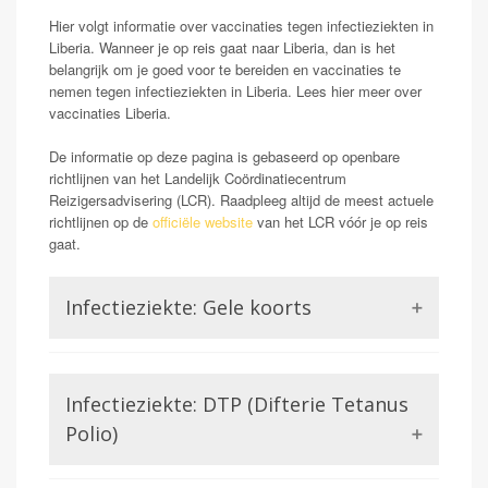
Hier volgt informatie over vaccinaties tegen infectieziekten in
Liberia. Wanneer je op reis gaat naar Liberia, dan is het
belangrijk om je goed voor te bereiden en vaccinaties te
nemen tegen infectieziekten in Liberia. Lees hier meer over
vaccinaties Liberia.
De informatie op deze pagina is gebaseerd op openbare
richtlijnen van het Landelijk Coördinatiecentrum
Reizigersadvisering (LCR). Raadpleeg altijd de meest actuele
richtlijnen op de
officiële website
van het LCR vóór je op reis
gaat.
Infectieziekte: Gele koorts
Opmerking: Verplicht
Gele koorts is een aandoening die wordt veroorzaakt
Infectieziekte: DTP (Difterie Tetanus
door het Gele koorts virus. Dit is een virus uit de
familie van de Flavivirussen, waar bijvoorbeeld ook
Polio)
Dengue of Zika lid van zijn. Gele koorts kan in ernstige
gevallen (zo een 15-20%) zorgen voor ontsteking van
Difterie en tetanus worden beiden veroorzaakt door een