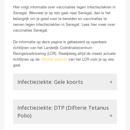
Hier volgt informatie over vaccinaties tegen infectieziekten in
Senegal. Wanneer je op reis gaat naar Senegal, dan is het
belangrijk om je goed voor te bereiden en vaccinaties te
nemen tegen infectieziekten in Senegal. Lees hier meer over
vaccinaties Senegal.
De informatie op deze pagina is gebaseerd op openbare
richtlijnen van het Landelijk Coördinatiecentrum
Reizigersadvisering (LCR). Raadpleeg altijd de meest actuele
richtlijnen op de
officiële website
van het LCR vóór je op reis
gaat.
Infectieziekte: Gele koorts
Opmerking: Aanwezig
Gele koorts is een aandoening die wordt veroorzaakt
Infectieziekte: DTP (Difterie Tetanus
door het Gele koorts virus. Dit is een virus uit de
familie van de Flavivirussen, waar bijvoorbeeld ook
Polio)
Dengue of Zika lid van zijn. Gele koorts kan in ernstige
gevallen (zo een 15-20%) zorgen voor ontsteking van
Difterie en tetanus worden beiden veroorzaakt door een