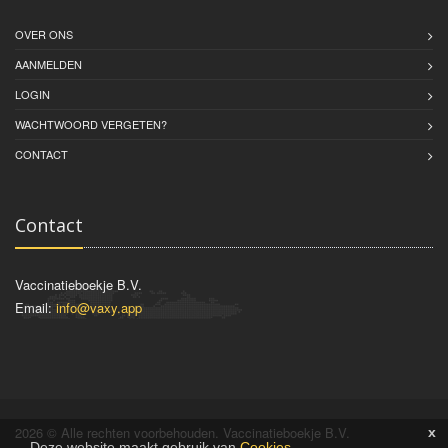
OVER ONS
AANMELDEN
LOGIN
WACHTWOORD VERGETEN?
CONTACT
Contact
Vaccinatieboekje B.V.
Email:
info@vaxy.app
2026 © Alle rechten voorbehouden. Vaccinatieboekje B.V.
x
Deze website maakt gebruik van
Cookies