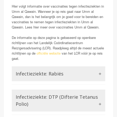
Hier volgt informatie over vaccinaties tegen infectieziekten in
Umm al Qawain. Wanneer je op reis gaat naar Umm al
Qawain, dan is het belangrijk om je goed voor te bereiden en
vaccinaties te nemen tegen infectieziekten in Umm al
Qawain. Lees hier meer over vaccinaties Umm al Qawain.
De informatie op deze pagina is gebaseerd op openbare
richtlijnen van het Landelijk Coördinatiecentrum
Reizigersadvisering (LCR). Raadpleeg altijd de meest actuele
richtlijnen op de
officiële website
van het LCR vóór je op reis
gaat.
Infectieziekte: Rabiës
Rabiës staat ook wel bekend als hondsdolheid.
Mensen die geïnfecteerd raken met dit virus kunnen
Infectieziekte: DTP (Difterie Tetanus
klachten krijgen van neurologische aard. Wanneer deze
symptomen ontstaan blijkt het rabiës virus in 100%
Polio)
van de gevallen dodelijk. Dit maakt rabiës voor de
reiziger een potentieel gevaarlijk probleem. Met name
Difterie en tetanus worden beiden veroorzaakt door een