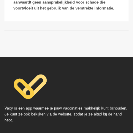
leverschade van dusdanige grootte dat de lever het
aanvaardt geen aansprakelijkheid voor schade die
je leven.
niet meer doet of een kwaadaardige levertumor.
voortvloeit uit het gebruik van de verstrekte informatie.
Mensen die in de zorg werken worden uit voorzorg
Vaccinaties:
gevaccineerd tegen hepatitis B. Na een serie van 3
prikken ben je in principe voor het risico dat gepaard
Havrix
gaat met op reis gaan beschermd. In bepaalde
Avaxim
gevallen kan er gekozen worden om een bloedtest te
Vaqta
doen om de hoeveelheid antistoffen te bepalen en zo
Epaxal
de beschermduur te bepalen.
Epaxal Junior
Vaccinaties:
Engerix
HBVAXpro
Fendrix
Vaxy is een app waarmee je jouw vaccinaties makkelijk kunt bijhouden.
Je kunt ze ook bekijken via de website, zodat je ze altijd bij de hand
hebt.