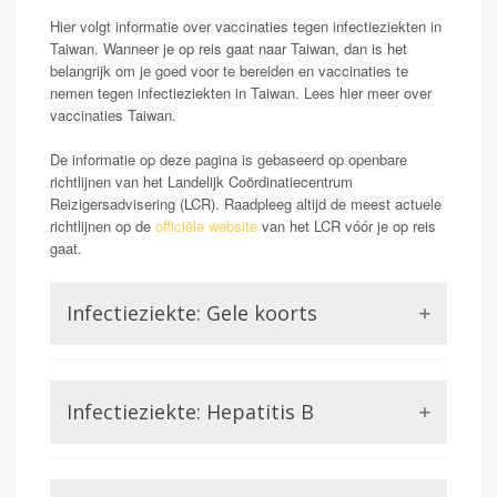
Hier volgt informatie over vaccinaties tegen infectieziekten in
Taiwan. Wanneer je op reis gaat naar Taiwan, dan is het
belangrijk om je goed voor te bereiden en vaccinaties te
nemen tegen infectieziekten in Taiwan. Lees hier meer over
vaccinaties Taiwan.
De informatie op deze pagina is gebaseerd op openbare
richtlijnen van het Landelijk Coördinatiecentrum
Reizigersadvisering (LCR). Raadpleeg altijd de meest actuele
richtlijnen op de
officiële website
van het LCR vóór je op reis
gaat.
Infectieziekte: Gele koorts
Opmerking: Indien reizend uit gele koorts gebied
Gele koorts is een aandoening die wordt veroorzaakt
Infectieziekte: Hepatitis B
door het Gele koorts virus. Dit is een virus uit de
familie van de Flavivirussen, waar bijvoorbeeld ook
Dengue of Zika lid van zijn. Gele koorts kan in ernstige
Hepatitis B is een ander virus wat ontsteking van de
gevallen (zo een 15-20%) zorgen voor ontsteking van
lever kan veroorzaken. In tegenstelling tot bijvoorbeeld