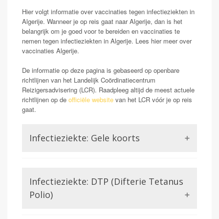
Hier volgt informatie over vaccinaties tegen infectieziekten in
Algerije. Wanneer je op reis gaat naar Algerije, dan is het
belangrijk om je goed voor te bereiden en vaccinaties te
nemen tegen infectieziekten in Algerije. Lees hier meer over
vaccinaties Algerije.
De informatie op deze pagina is gebaseerd op openbare
richtlijnen van het Landelijk Coördinatiecentrum
Reizigersadvisering (LCR). Raadpleeg altijd de meest actuele
richtlijnen op de
officiële website
van het LCR vóór je op reis
gaat.
Infectieziekte: Gele koorts
Opmerking: Indien reizend uit gele koorts gebied
Gele koorts is een aandoening die wordt veroorzaakt
Infectieziekte: DTP (Difterie Tetanus
door het Gele koorts virus. Dit is een virus uit de
familie van de Flavivirussen, waar bijvoorbeeld ook
Polio)
Dengue of Zika lid van zijn. Gele koorts kan in ernstige
gevallen (zo een 15-20%) zorgen voor ontsteking van
Difterie en tetanus worden beiden veroorzaakt door een