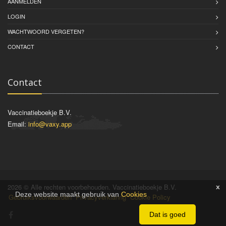
AANMELDEN
LOGIN
WACHTWOORD VERGETEN?
CONTACT
Contact
Vaccinatieboekje B.V.
Email:
info@vaxy.app
2026 © Alle rechten voorbehouden. Vaccinatieboekje B.V.
x
Deze website maakt gebruik van
Cookies
Gebruiksvoorwaarden
Privacyverklaring
Cookie Policy
Dat is goed