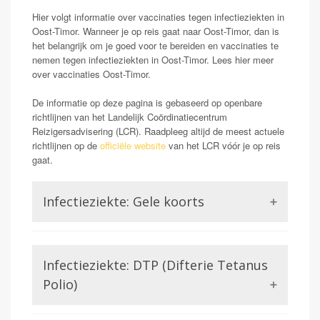
Hier volgt informatie over vaccinaties tegen infectieziekten in
Oost-Timor. Wanneer je op reis gaat naar Oost-Timor, dan is
het belangrijk om je goed voor te bereiden en vaccinaties te
nemen tegen infectieziekten in Oost-Timor. Lees hier meer
over vaccinaties Oost-Timor.
De informatie op deze pagina is gebaseerd op openbare
richtlijnen van het Landelijk Coördinatiecentrum
Reizigersadvisering (LCR). Raadpleeg altijd de meest actuele
richtlijnen op de
officiële website
van het LCR vóór je op reis
gaat.
Infectieziekte: Gele koorts
Opmerking: Indien reizend uit gele koorts gebied
Gele koorts is een aandoening die wordt veroorzaakt
Infectieziekte: DTP (Difterie Tetanus
door het Gele koorts virus. Dit is een virus uit de
familie van de Flavivirussen, waar bijvoorbeeld ook
Polio)
Dengue of Zika lid van zijn. Gele koorts kan in ernstige
gevallen (zo een 15-20%) zorgen voor ontsteking van
Difterie en tetanus worden beiden veroorzaakt door een