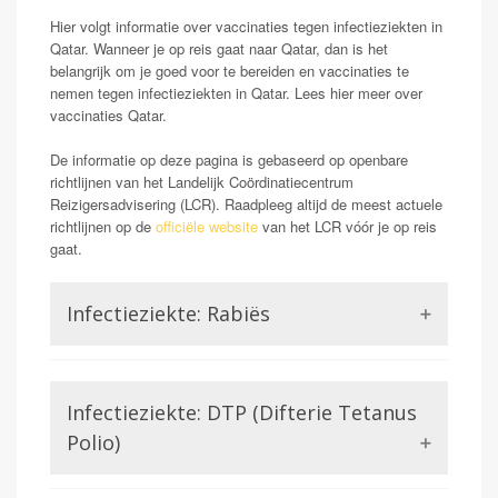
Hier volgt informatie over vaccinaties tegen infectieziekten in
Qatar. Wanneer je op reis gaat naar Qatar, dan is het
belangrijk om je goed voor te bereiden en vaccinaties te
nemen tegen infectieziekten in Qatar. Lees hier meer over
vaccinaties Qatar.
De informatie op deze pagina is gebaseerd op openbare
richtlijnen van het Landelijk Coördinatiecentrum
Reizigersadvisering (LCR). Raadpleeg altijd de meest actuele
richtlijnen op de
officiële website
van het LCR vóór je op reis
gaat.
Infectieziekte: Rabiës
Rabiës staat ook wel bekend als hondsdolheid.
Mensen die geïnfecteerd raken met dit virus kunnen
Infectieziekte: DTP (Difterie Tetanus
klachten krijgen van neurologische aard. Wanneer deze
symptomen ontstaan blijkt het rabiës virus in 100%
Polio)
van de gevallen dodelijk. Dit maakt rabiës voor de
reiziger een potentieel gevaarlijk probleem. Met name
Difterie en tetanus worden beiden veroorzaakt door een