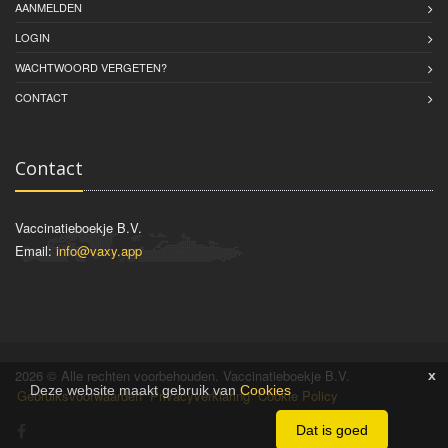
AANMELDEN
LOGIN
WACHTWOORD VERGETEN?
CONTACT
Contact
Vaccinatieboekje B.V.
Email:
info@vaxy.app
2026 © Alle rechten voorbehouden. Vaccinatieboekje B.V.
x
Deze website maakt gebruik van
Cookies
Gebruiksvoorwaarden
Privacyverklaring
Cookie Policy
Dat is goed