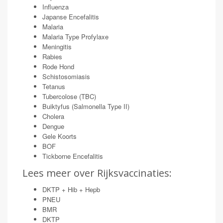
Influenza
Japanse Encefalitis
Malaria
Malaria Type Profylaxe
Meningitis
Rabies
Rode Hond
Schistosomiasis
Tetanus
Tubercolose (TBC)
Buiktyfus (Salmonella Type II)
Cholera
Dengue
Gele Koorts
BOF
Tickborne Encefalitis
Lees meer over Rijksvaccinaties:
DKTP + Hib + Hepb
PNEU
BMR
DKTP