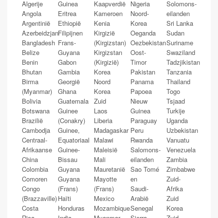
Algerije
Guinea
Kaapverdië
Nigeria
Solomons-
Angola
Eritrea
Kameroen
Noord-
eilanden
Argentinië
Ethiopië
Kenia
Korea
Sri Lanka
Azerbeidzjan
Filipijnen
Kirgizië
Oeganda
Sudan
Bangladesh
Frans-
(Kirgizstan)
Oezbekistan
Suriname
Belize
Guyana
Kirgizstan
Oost-
Swaziland
Benin
Gabon
(Kirgizië)
Timor
Tadzjikistan
Bhutan
Gambia
Korea
Pakistan
Tanzania
Birma
Georgië
Noord
Panama
Thailand
(Myanmar)
Ghana
Korea
Papoea
Togo
Bolivia
Guatemala
Zuid
Nieuw
Tsjaad
Botswana
Guinee
Laos
Guinea
Turkije
Brazilië
(Conakry)
Liberia
Paraguay
Uganda
Cambodja
Guinee,
Madagaskar
Peru
Uzbekistan
Centraal-
Equatoriaal
Malawi
Rwanda
Vanuatu
Afrikaanse
Guinee-
Maleisië
Salomons-
Venezuela
China
Bissau
Mali
eilanden
Zambia
Colombia
Guyana
Mauretanië
Sao Tomé
Zimbabwe
Comoren
Guyana
Mayotte
en
Zuid-
Congo
(Frans)
(Frans)
Saudi-
Afrika
(Brazzaville)
Haïti
Mexico
Arabië
Zuid
Costa
Honduras
Mozambique
Senegal
Korea
Rica
India
Myanmar
Sierra
Zuid