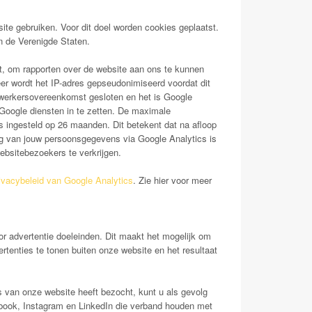
te gebruiken. Voor dit doel worden cookies geplaatst.
n de Verenigde Staten.
dt, om rapporten over de website aan ons te kunnen
eer wordt het IP-adres gepseudonimiseerd voordat dit
werkersovereenkomst gesloten en het is Google
Google diensten in te zetten. De maximale
s ingesteld op 26 maanden. Dit betekent dat na afloop
g van jouw persoonsgegevens via Google Analytics is
bsitebezoekers te verkrijgen.
ivacybeleid van Google Analytics
. Zie hier voor meer
r advertentie doeleinden. Dit maakt het mogelijk om
rtenties te tonen buiten onze website en het resultaat
s van onze website heeft bezocht, kunt u als gevolg
book, Instagram en LinkedIn die verband houden met