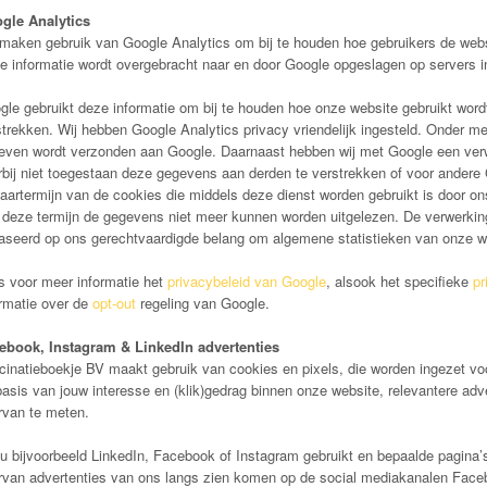
gle Analytics
 maken gebruik van Google Analytics om bij te houden hoe gebruikers de websi
e informatie wordt overgebracht naar en door Google opgeslagen op servers i
gle gebruikt deze informatie om bij te houden hoe onze website gebruikt wor
strekken. Wij hebben Google Analytics privacy vriendelijk ingesteld. Onder m
even wordt verzonden aan Google. Daarnaast hebben wij met Google een ver
rbij niet toegestaan deze gegevens aan derden te verstrekken of voor andere 
aartermijn van de cookies die middels deze dienst worden gebruikt is door on
 deze termijn de gegevens niet meer kunnen worden uitgelezen. De verwerkin
aseerd op ons gerechtvaardigde belang om algemene statistieken van onze we
s voor meer informatie het
privacybeleid van Google
, alsook het specifieke
pr
ormatie over de
opt-out
regeling van Google.
ebook, Instagram & LinkedIn advertenties
cinatieboekje BV maakt gebruik van cookies en pixels, die worden ingezet voo
asis van jouw interesse en (klik)gedrag binnen onze website, relevantere adve
rvan te meten.
 u bijvoorbeeld LinkedIn, Facebook of Instagram gebruikt en bepaalde pagina’
rvan advertenties van ons langs zien komen op de social mediakanalen Face