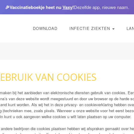
🎉
Vaccinatieboekje heet nu
Vaxy
!
Dezelfde app, nieuwe naam.
DOWNLOAD
INFECTIE ZIEKTEN
LA
EBRUIK VAN COOKIES
 maken bij het aanbieden van elektronische diensten gebruik van cookies. Een
ina’s van deze website wordt meegestuurd en door uw browser op de harde sc
end kunt worden. Als wij het in deze privacy- en cookieverklaring hebben ove
lg-)technieken mee, zoals pixels. Wanneer u onze website voor het eerst bezoe
rin kunt u ook aangeven welke cookies u wilt laten plaatsen op uw computer.
 andere bedrijven die cookies plaatsen hebben wij afspraken gemaakt over he