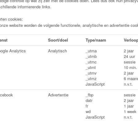
edige controle op wat zij zelf met de cookies doen. Lees dus ook hun privacyve
chillende informerende links.
rten cookies:
nze website worden de volgende functionele, analytische en advertentie cooki
enst
Soort/doel
Type/naam
Verloop
ogle Analytics
Analytisch
_utma
2 jaar
_utmb
24 uur
_utmc
sessie
_utmt
10 min.
_utmv
2 jaar
_utmz
6 maan
JavaScript
n.v.t.
cebook
Advertentie
_fbp
sessie
datr
2 jaar
fr
1 jaar
wd
1 week
JavaScript
n.v.t.