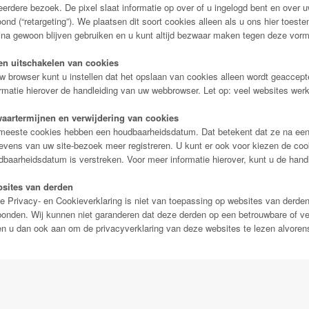
erdere bezoek. De pixel slaat informatie op over of u ingelogd bent en over 
ond (“retargeting”). We plaatsen dit soort cookies alleen als u ons hier toe
ina gewoon blijven gebruiken en u kunt altijd bezwaar maken tegen deze vorm 
 en uitschakelen van cookies
uw browser kunt u instellen dat het opslaan van cookies alleen wordt geacce
rmatie hierover de handleiding van uw webbrowser. Let op: veel websites werk
aartermijnen en verwijdering van cookies
meeste cookies hebben een houdbaarheidsdatum. Dat betekent dat ze na een
evens van uw site-bezoek meer registreren. U kunt er ook voor kiezen de coo
dbaarheidsdatum is verstreken. Voor meer informatie hierover, kunt u de hand
sites van derden
e Privacy- en Cookieverklaring is niet van toepassing op websites van derden
bonden. Wij kunnen niet garanderen dat deze derden op een betrouwbare of 
en u dan ook aan om de privacyverklaring van deze websites te lezen alvoren