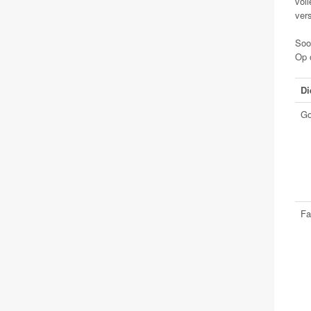
voll
vers
Soo
Op o
Di
Go
Fa