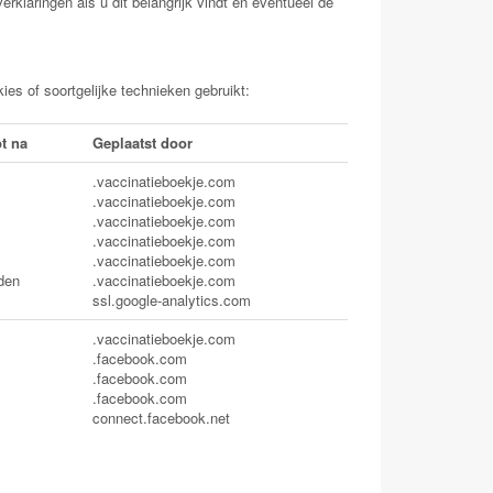
rklaringen als u dit belangrijk vindt en eventueel de
es of soortgelijke technieken gebruikt:
t na
Geplaatst door
.vaccinatieboekje.com
.vaccinatieboekje.com
.vaccinatieboekje.com
.vaccinatieboekje.com
.vaccinatieboekje.com
den
.vaccinatieboekje.com
ssl.google-analytics.com
.vaccinatieboekje.com
.facebook.com
.facebook.com
.facebook.com
connect.facebook.net