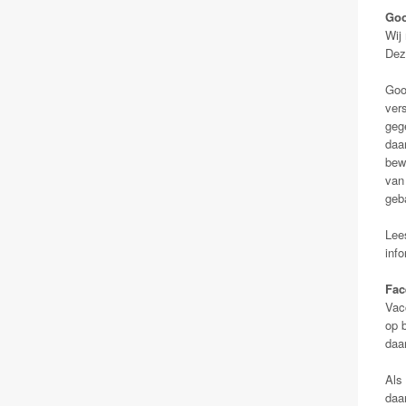
Goo
Wij
Dez
Goo
ver
geg
daa
bew
van
geb
Lee
inf
Fac
Vac
op b
daa
Als
daa