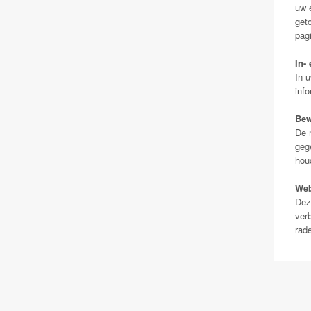
uw e
geto
pag
In-
In 
info
Bew
De 
geg
hou
Web
Dez
ver
rad