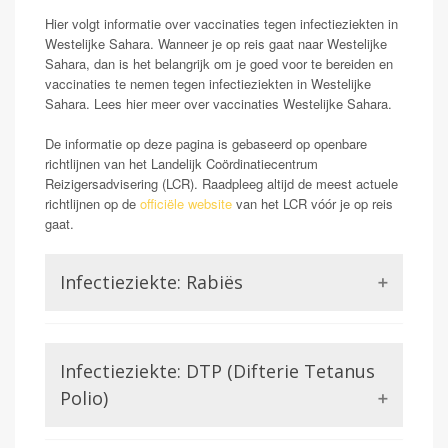
Hier volgt informatie over vaccinaties tegen infectieziekten in
Westelijke Sahara. Wanneer je op reis gaat naar Westelijke
Sahara, dan is het belangrijk om je goed voor te bereiden en
vaccinaties te nemen tegen infectieziekten in Westelijke
Sahara. Lees hier meer over vaccinaties Westelijke Sahara.
De informatie op deze pagina is gebaseerd op openbare
richtlijnen van het Landelijk Coördinatiecentrum
Reizigersadvisering (LCR). Raadpleeg altijd de meest actuele
richtlijnen op de
officiële website
van het LCR vóór je op reis
gaat.
Infectieziekte: Rabiës
Rabiës staat ook wel bekend als hondsdolheid.
Mensen die geïnfecteerd raken met dit virus kunnen
Infectieziekte: DTP (Difterie Tetanus
klachten krijgen van neurologische aard. Wanneer deze
symptomen ontstaan blijkt het rabiës virus in 100%
Polio)
van de gevallen dodelijk. Dit maakt rabiës voor de
reiziger een potentieel gevaarlijk probleem. Met name
Difterie en tetanus worden beiden veroorzaakt door een