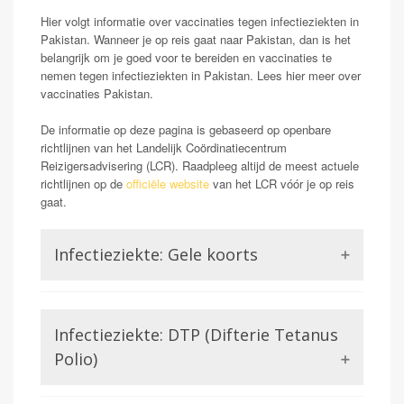
Hier volgt informatie over vaccinaties tegen infectieziekten in
Pakistan. Wanneer je op reis gaat naar Pakistan, dan is het
belangrijk om je goed voor te bereiden en vaccinaties te
nemen tegen infectieziekten in Pakistan. Lees hier meer over
vaccinaties Pakistan.
De informatie op deze pagina is gebaseerd op openbare
richtlijnen van het Landelijk Coördinatiecentrum
Reizigersadvisering (LCR). Raadpleeg altijd de meest actuele
richtlijnen op de
officiële website
van het LCR vóór je op reis
gaat.
Infectieziekte: Gele koorts
Opmerking: Indien reizend uit gele koorts gebied
Gele koorts is een aandoening die wordt veroorzaakt
Infectieziekte: DTP (Difterie Tetanus
door het Gele koorts virus. Dit is een virus uit de
familie van de Flavivirussen, waar bijvoorbeeld ook
Polio)
Dengue of Zika lid van zijn. Gele koorts kan in ernstige
gevallen (zo een 15-20%) zorgen voor ontsteking van
Difterie en tetanus worden beiden veroorzaakt door een