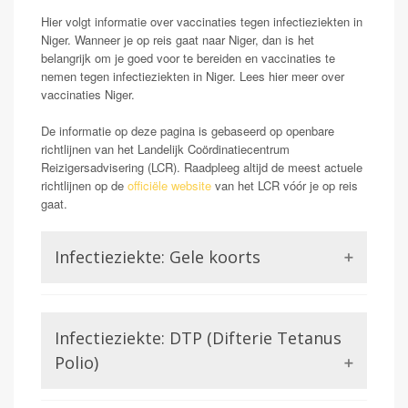
Hier volgt informatie over vaccinaties tegen infectieziekten in
Niger. Wanneer je op reis gaat naar Niger, dan is het
belangrijk om je goed voor te bereiden en vaccinaties te
nemen tegen infectieziekten in Niger. Lees hier meer over
vaccinaties Niger.
De informatie op deze pagina is gebaseerd op openbare
richtlijnen van het Landelijk Coördinatiecentrum
Reizigersadvisering (LCR). Raadpleeg altijd de meest actuele
richtlijnen op de
officiële website
van het LCR vóór je op reis
gaat.
Infectieziekte: Gele koorts
Opmerking: V zie
Gele koorts is een aandoening die wordt veroorzaakt
Infectieziekte: DTP (Difterie Tetanus
door het Gele koorts virus. Dit is een virus uit de
familie van de Flavivirussen, waar bijvoorbeeld ook
Polio)
Dengue of Zika lid van zijn. Gele koorts kan in ernstige
gevallen (zo een 15-20%) zorgen voor ontsteking van
Difterie en tetanus worden beiden veroorzaakt door een