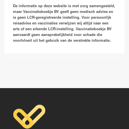
ovale zijn wel te onderdrukken tijdens het gebruik van
zuigwormen.Schistosomiasis (ook bekend onder de
De informatie op deze website is met zorg samengesteld,
chemoprofylaxe maar een uitgestelde eerste aanval is
naam bilharzia) is een ziekte die je kunt oplopen in
maar Vaccinatieboekje BV geeft geen medisch advies en
niet te voorkomen.
zoet water. Je kunt geïnfecteerd worden met bilharzia
is geen LCR-geregistreerde instelling. Voor persoonlijk
door minuscule wormpjes (cercariae) die zich door je
reisadvies en vaccinaties verwijzen wij altijd naar een
huid boren als je zwemt of pootjebaadt in meren of
arts of een erkende LCR-instelling. Vaccinatieboekje BV
rivieren. Een beruchte plek is bijvoorbeeld Lake
aanvaardt geen aansprakelijkheid voor schade die
Malawi. Er komen twee ziektebeelden voor: intestinale
voortvloeit uit het gebruik van de verstrekte informatie.
schistosomiasis wordt veroorzaakt door Schistosoma
mansoni, S. intercalatum, S. japonicum of S. mekongi;
blaas-schistosomiasis door S. haematobium. De
aandoeningen kunnen alleen worden opgelopen in de
(sub)tropen door contact met zoet water waarin zich
geïnfecteerde waterslakken bevinden die de
tussengastheren voor de parasieten vormen. In
Nederland komen bij vogels schistosomen voor die
cercariën dermatitis of zwemmersjeuk kunnen
veroorzaken. Er bestaat geen vaccinatie maar wel
behandeling.