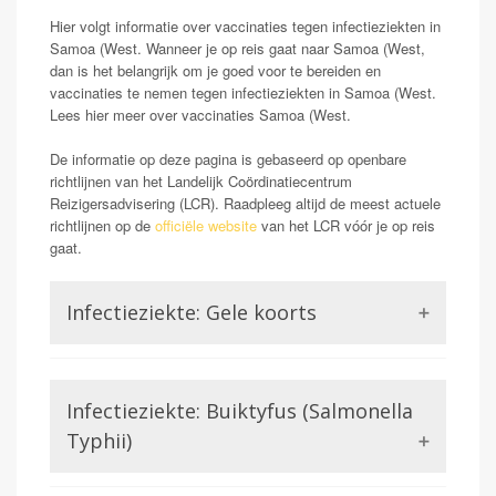
Hier volgt informatie over vaccinaties tegen infectieziekten in
Samoa (West. Wanneer je op reis gaat naar Samoa (West,
dan is het belangrijk om je goed voor te bereiden en
vaccinaties te nemen tegen infectieziekten in Samoa (West.
Lees hier meer over vaccinaties Samoa (West.
De informatie op deze pagina is gebaseerd op openbare
richtlijnen van het Landelijk Coördinatiecentrum
Reizigersadvisering (LCR). Raadpleeg altijd de meest actuele
richtlijnen op de
officiële website
van het LCR vóór je op reis
gaat.
Infectieziekte: Gele koorts
Opmerking: Indien reizend uit gele koorts gebied
Gele koorts is een aandoening die wordt veroorzaakt
Infectieziekte: Buiktyfus (Salmonella
door het Gele koorts virus. Dit is een virus uit de
familie van de Flavivirussen, waar bijvoorbeeld ook
Typhii)
Dengue of Zika lid van zijn. Gele koorts kan in ernstige
gevallen (zo een 15-20%) zorgen voor ontsteking van
De salmonella soort salmonella typhii veroorzaakt