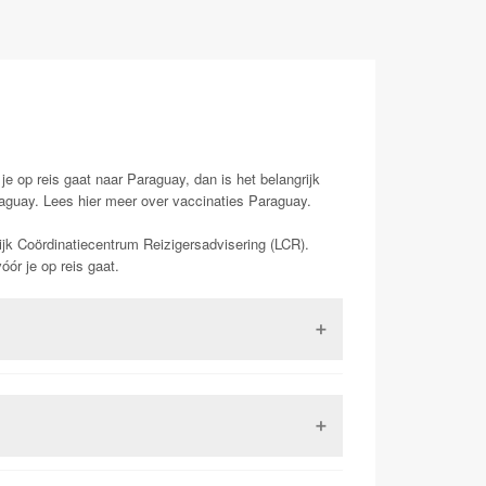
je op reis gaat naar Paraguay, dan is het belangrijk
raguay. Lees hier meer over vaccinaties Paraguay.
ijk Coördinatiecentrum Reizigersadvisering (LCR).
ór je op reis gaat.
 Dit is een virus uit de familie van de
 kan in ernstige gevallen (zo een 15-20%) zorgen
kunnen leiden tot de dood. Het is tevens het enige
dat het vaccinatieboekje dat voorheen veel gebruikt
 met dit virus kunnen klachten krijgen van