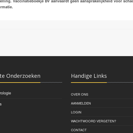
telling. Vaccinatieboekje BV aanvaardt geen aansprakelijkheid voor schade
Avaxim
ormatie.
Vaqta
Epaxal
Epaxal Junior
te Onderzoeken
Handige Links
rologie
OVER ONS
AANMELDEN
s
LOGIN
WACHTWOORD VERGETEN?
CONTACT