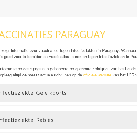
ACCINATIES PARAGUAY
 volgt informatie over vaccinaties tegen infectieziekten in Paraguay. Wanneer 
je goed voor te bereiden en vaccinaties te nemen tegen infectieziekten in Pa
nformatie op deze pagina is gebaseerd op openbare richtlijnen van het Landel
pleeg altijd de meest actuele richtlijnen op de
officiële website
van het LCR vó
nfectieziekte: Gele koorts
Opmerking: Aanwezig
Gele koorts is een aandoening die wordt veroorzaakt door het Gele koorts virus.
nfectieziekte: Rabiës
Flavivirussen, waar bijvoorbeeld ook Dengue of Zika lid van zijn. Gele koorts
voor ontsteking van de lever, hevige bloedingen en hoge koorts wat zelfs zou 
verplichte vaccin in bepaalde delen van de wereld. Dat is deels ook de reden 
Rabiës staat ook wel bekend als hondsdolheid. Mensen die geïnfecteerd raken