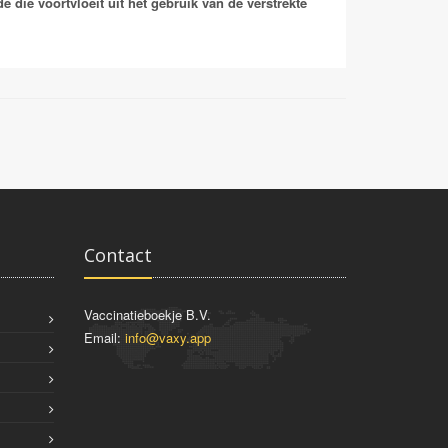
 die voortvloeit uit het gebruik van de verstrekte
Contact
Vaccinatieboekje B.V.
Email:
info@vaxy.app