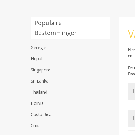
Populaire
V
Bestemmingen
Georgië
Hier
om 
Nepal
De i
Singapore
Raad
Sri Lanka
I
Thailand
Bolivia
Costa Rica
I
Cuba