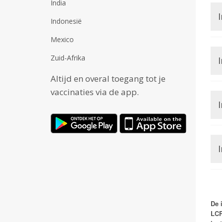
India
I
Indonesië
Mexico
Zuid-Afrika
I
Altijd en overal toegang tot je
vaccinaties via de app.
I
I
De 
LCR