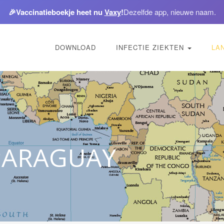
🎉
Vaccinatieboekje heet nu
Vaxy
!
Dezelfde app, nieuwe naam.
DOWNLOAD
INFECTIE ZIEKTEN
LA
 PARAGUAY