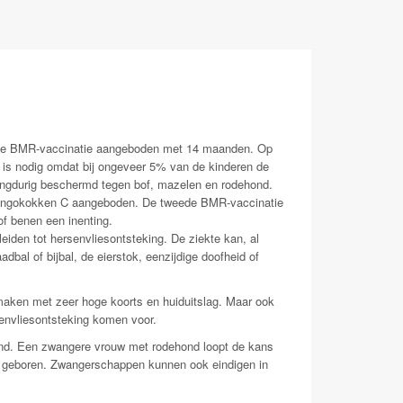
 de BMR-vaccinatie aangeboden met 14 maanden. Op
g is nodig omdat bij ongeveer 5% van de kinderen de
langdurig beschermd tegen bof, mazelen en rodehond.
meningokokken C aangeboden. De tweede BMR-vaccinatie
 of benen een inenting.
eiden tot hersenvliesontsteking. De ziekte kan, al
dbal of bijbal, de eierstok, eenzijdige doofheid of
 maken met zeer hoge koorts en huiduitslag. Maar ook
senvliesontsteking komen voor.
ind. Een zwangere vrouw met rodehond loopt de kans
rdt geboren. Zwangerschappen kunnen ook eindigen in