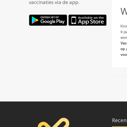
vaccinaties via de app.
W
Kin
9 j
wor
Vac
op 
voo
Recen