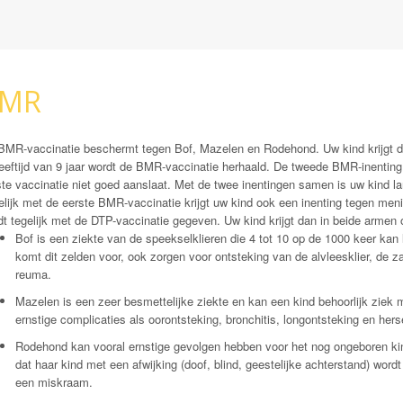
MR
BMR-vaccinatie beschermt tegen Bof, Mazelen en Rodehond. Uw kind krijgt
leeftijd van 9 jaar wordt de BMR-vaccinatie herhaald. De tweede BMR-inentin
ste vaccinatie niet goed aanslaat. Met de twee inentingen samen is uw kind 
elijk met de eerste BMR-vaccinatie krijgt uw kind ook een inenting tegen 
dt tegelijk met de DTP-vaccinatie gegeven. Uw kind krijgt dan in beide armen
Bof
is een ziekte van de speekselklieren die 4 tot 10 op de 1000 keer kan l
komt dit zelden voor, ook zorgen voor ontsteking van de alvleesklier, de zaa
reuma.
Mazelen
is een zeer besmettelijke ziekte en kan een kind behoorlijk ziek
ernstige complicaties als oorontsteking, bronchitis, longontsteking en her
Rodehond
kan vooral ernstige gevolgen hebben voor het nog ongeboren k
dat haar kind met een afwijking (doof, blind, geestelijke achterstand) wo
een miskraam.