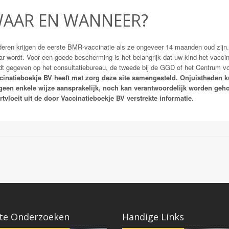
AAR EN WANNEER?
deren krijgen de eerste BMR-vaccinatie als ze ongeveer 14 maanden oud zijn. 
aar wordt. Voor een goede bescherming is het belangrijk dat uw kind het vacc
dt gegeven op het consultatiebureau, de tweede bij de GGD of het Centrum v
cinatieboekje BV heeft met zorg deze site samengesteld. Onjuistheden 
geen enkele wijze aansprakelijk, noch kan verantwoordelijk worden ge
rtvloeit uit de door Vaccinatieboekje BV verstrekte informatie.
te Onderzoeken
Handige Links