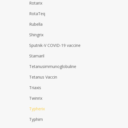
Rotarix
RotaTeq
Rubella
Shingrix
Sputnik-V COVID-19 vaccine
Stamaril
Tetanusimmunoglobuline
Tetanus Vaccin
Triaxis
Twinrix
Typherix
Typhim