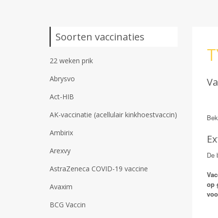
Soorten vaccinaties
T
22 weken prik
Abrysvo
Va
Act-HIB
AK-vaccinatie (acellulair kinkhoestvaccin)
Bek
Ambirix
Ex
Arexvy
De b
AstraZeneca COVID-19 vaccine
Vac
op 
Avaxim
voo
BCG Vaccin