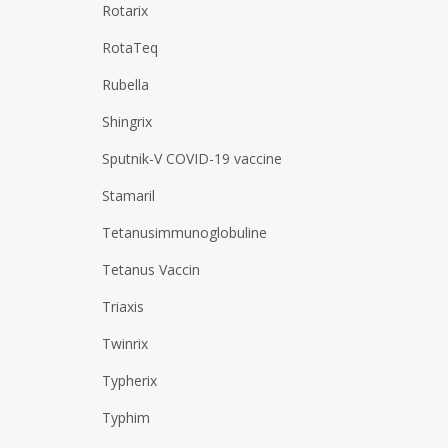
Rotarix
RotaTeq
Rubella
Shingrix
Sputnik-V COVID-19 vaccine
Stamaril
Tetanusimmunoglobuline
Tetanus Vaccin
Triaxis
Twinrix
Typherix
Typhim