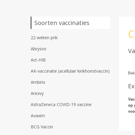
Soorten vaccinaties
C
22 weken prik
Abrysvo
Va
Act-HIB
AK-vaccinatie (acellulair kinkhoestvaccin)
Bek
Ambirix
Ex
Arexvy
Vac
AstraZeneca COVID-19 vaccine
op 
voo
Avaxim
BCG Vaccin