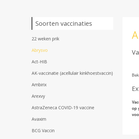
Soorten vaccinaties
A
22 weken prik
Abrysvo
Va
Act-HIB
AK-vaccinatie (acellulair kinkhoestvaccin)
Bek
Ambirix
Ex
Arexvy
Vac
AstraZeneca COVID-19 vaccine
op 
voo
Avaxim
BCG Vaccin