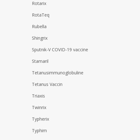
Rotarix
RotaTeq
Rubella
Shingrix
Sputnik-V COVID-19 vaccine
Stamaril
Tetanusimmunoglobuline
Tetanus Vaccin
Triaxis
Twinrix
Typherix
Typhim