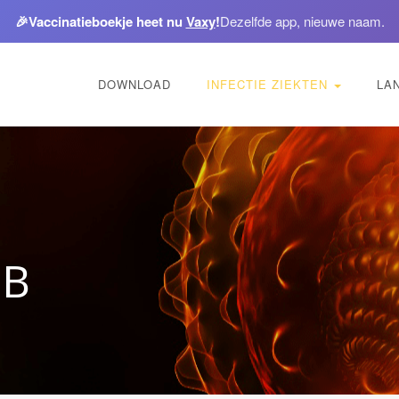
🎉
Vaccinatieboekje heet nu
Vaxy
!
Dezelfde app, nieuwe naam.
DOWNLOAD
INFECTIE ZIEKTEN
LA
 B