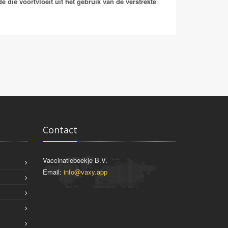
an er gekozen worden om een bloedtest te doen om
 die voortvloeit uit het gebruik van de verstrekte
Contact
Vaccinatieboekje B.V.
Email:
info@vaxy.app