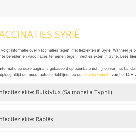
ACCINATIES SYRIË
 volgt informatie over vaccinaties tegen infectieziekten in Syrië. Wanneer je o
 te bereiden en vaccinaties te nemen tegen infectieziekten in Syrië. Lees hie
nformatie op deze pagina is gebaseerd op openbare richtlijnen van het Landel
pleeg altijd de meest actuele richtlijnen op de
officiële website
van het LCR vó
nfectieziekte: Buiktyfus (Salmonella Typhii)
De salmonella soort salmonella typhii veroorzaakt buiktyfus bij mensen. Dit 
hevige klachten van het maag darm kanaal (sterk uiteenlopend van diarree tot o
nfectieziekte: Rabiës
potentieel levensbedreigend. Mensen met een vaatprothese, een kunsthartk
worden vaak iets sneller aangeraden om een buiktyfus vaccinatie te nemen. De
beschermen allemaal zo een drie jaar. Omdat hygiene maatregelen en oppassen
Rabiës staat ook wel bekend als hondsdolheid. Mensen die geïnfecteerd raken