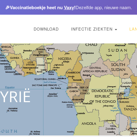
🎉
Vaccinatieboekje heet nu
Vaxy
!
Dezelfde app, nieuwe naam.
DOWNLOAD
INFECTIE ZIEKTEN
LA
YRIË