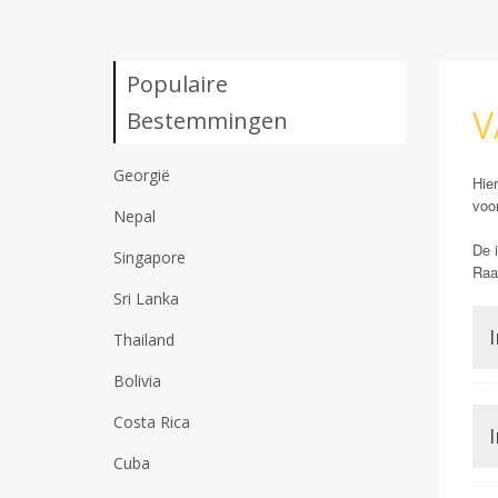
Populaire
V
Bestemmingen
Georgië
Hier
voor
Nepal
De i
Singapore
Raad
Sri Lanka
I
Thailand
Bolivia
Costa Rica
I
Cuba