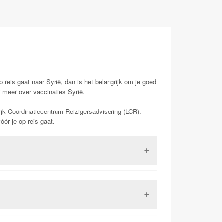
p reis gaat naar Syrië, dan is het belangrijk om je goed
r meer over vaccinaties Syrië.
ijk Coördinatiecentrum Reizigersadvisering (LCR).
ór je op reis gaat.
is een aandoening die gepaard gaat met hoge koorts,
bsitaptie) en hevige hoofdpijn. Buiktyfus is
lep en mensen die maagzuurremmers gebruiken
 beschikbare vaccinaties per prik of pil
 met wat je eet en drinkt de kans op buiktyfus al
 met dit virus kunnen klachten krijgen van