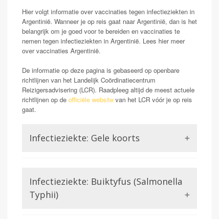
Hier volgt informatie over vaccinaties tegen infectieziekten in
Argentinië. Wanneer je op reis gaat naar Argentinië, dan is het
belangrijk om je goed voor te bereiden en vaccinaties te
nemen tegen infectieziekten in Argentinië. Lees hier meer
over vaccinaties Argentinië.
De informatie op deze pagina is gebaseerd op openbare
richtlijnen van het Landelijk Coördinatiecentrum
Reizigersadvisering (LCR). Raadpleeg altijd de meest actuele
richtlijnen op de
officiële website
van het LCR vóór je op reis
gaat.
Infectieziekte: Gele koorts
Opmerking: Aanwezig
Gele koorts is een aandoening die wordt veroorzaakt
Infectieziekte: Buiktyfus (Salmonella
door het Gele koorts virus. Dit is een virus uit de
familie van de Flavivirussen, waar bijvoorbeeld ook
Typhii)
Dengue of Zika lid van zijn. Gele koorts kan in ernstige
gevallen (zo een 15-20%) zorgen voor ontsteking van
De salmonella soort salmonella typhii veroorzaakt