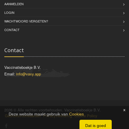
AANMELDEN
LOGIN
WACHTWOORD VERGETEN?
CONTACT
Contact
Vaccinatieboekje B.V.
Email:
info@vaxy.app
2026 © Alle rechten voorbehouden. Vaccinatieboekje B.V.
x
Deze website maakt gebruik van
Cookies
Gebruiksvoorwaarden
Privacyverklaring
Cookie Policy
Dat is goed