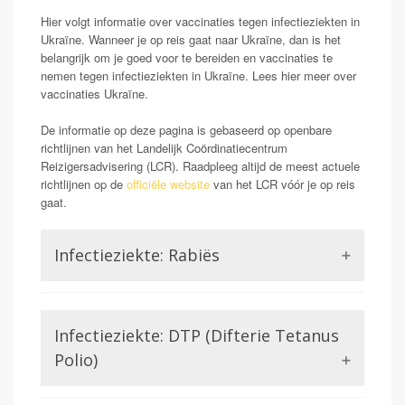
Hier volgt informatie over vaccinaties tegen infectieziekten in
Ukraïne. Wanneer je op reis gaat naar Ukraïne, dan is het
belangrijk om je goed voor te bereiden en vaccinaties te
nemen tegen infectieziekten in Ukraïne. Lees hier meer over
vaccinaties Ukraïne.
De informatie op deze pagina is gebaseerd op openbare
richtlijnen van het Landelijk Coördinatiecentrum
Reizigersadvisering (LCR). Raadpleeg altijd de meest actuele
richtlijnen op de
officiële website
van het LCR vóór je op reis
gaat.
Infectieziekte: Rabiës
Rabiës staat ook wel bekend als hondsdolheid.
Mensen die geïnfecteerd raken met dit virus kunnen
Infectieziekte: DTP (Difterie Tetanus
klachten krijgen van neurologische aard. Wanneer deze
symptomen ontstaan blijkt het rabiës virus in 100%
Polio)
van de gevallen dodelijk. Dit maakt rabiës voor de
reiziger een potentieel gevaarlijk probleem. Met name
Difterie en tetanus worden beiden veroorzaakt door een