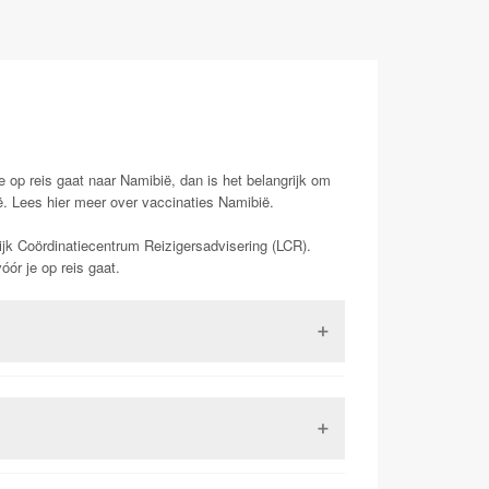
e op reis gaat naar Namibië, dan is het belangrijk om
ë. Lees hier meer over vaccinaties Namibië.
ijk Coördinatiecentrum Reizigersadvisering (LCR).
ór je op reis gaat.
 Dit is een virus uit de familie van de
 kan in ernstige gevallen (zo een 15-20%) zorgen
kunnen leiden tot de dood. Het is tevens het enige
dat het vaccinatieboekje dat voorheen veel gebruikt
ee totaal verschillende aandoeningen maar hebben