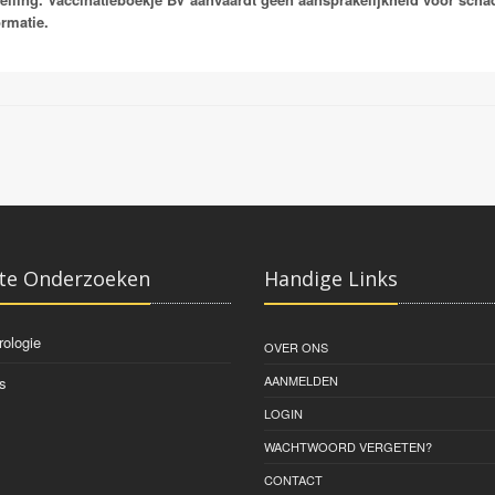
zoet water waarin zich geïnfecteerde waterslakken bevinden die de tussengas
ormatie.
komen bij vogels schistosomen voor die cercariën dermatitis of zwemmersjeu
maar wel behandeling.
te Onderzoeken
Handige Links
rologie
OVER ONS
AANMELDEN
s
LOGIN
WACHTWOORD VERGETEN?
CONTACT