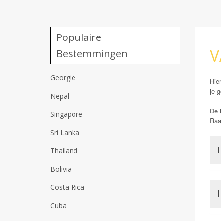
Populaire
V
Bestemmingen
Georgië
Hier
je g
Nepal
De i
Singapore
Raad
Sri Lanka
I
Thailand
Bolivia
Costa Rica
I
Cuba