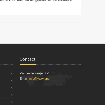
theren voor de parasieten vormen. In Nederland
k kunnen veroorzaken. Er bestaat geen vaccinatie
Contact
Vaccinatieboekje B.V.
Email:
info@vaxy.app