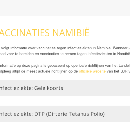
ACCINATIES NAMIBIË
 volgt informatie over vaccinaties tegen infectieziekten in Namibië. Wanneer j
oed voor te bereiden en vaccinaties te nemen tegen infectieziekten in Namibi
nformatie op deze pagina is gebaseerd op openbare richtlijnen van het Landel
pleeg altijd de meest actuele richtlijnen op de
officiële website
van het LCR vó
nfectieziekte: Gele koorts
Opmerking: Indien reizend uit gele koorts gebied
Gele koorts is een aandoening die wordt veroorzaakt door het Gele koorts virus.
nfectieziekte: DTP (Difterie Tetanus Polio)
Flavivirussen, waar bijvoorbeeld ook Dengue of Zika lid van zijn. Gele koorts
voor ontsteking van de lever, hevige bloedingen en hoge koorts wat zelfs zou 
verplichte vaccin in bepaalde delen van de wereld. Dat is deels ook de reden 
Difterie en tetanus worden beiden veroorzaakt door een bacterie. Het zijn tw