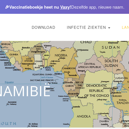
🎉
Vaccinatieboekje heet nu
Vaxy
!
Dezelfde app, nieuwe naam.
DOWNLOAD
INFECTIE ZIEKTEN
LA
NAMIBIË