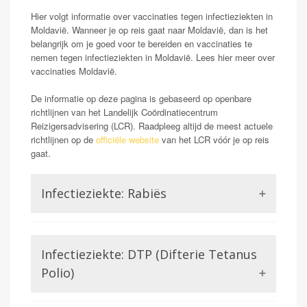
Hier volgt informatie over vaccinaties tegen infectieziekten in
Moldavië. Wanneer je op reis gaat naar Moldavië, dan is het
belangrijk om je goed voor te bereiden en vaccinaties te
nemen tegen infectieziekten in Moldavië. Lees hier meer over
vaccinaties Moldavië.
De informatie op deze pagina is gebaseerd op openbare
richtlijnen van het Landelijk Coördinatiecentrum
Reizigersadvisering (LCR). Raadpleeg altijd de meest actuele
richtlijnen op de
officiële website
van het LCR vóór je op reis
gaat.
Infectieziekte: Rabiës
Rabiës staat ook wel bekend als hondsdolheid.
Mensen die geïnfecteerd raken met dit virus kunnen
Infectieziekte: DTP (Difterie Tetanus
klachten krijgen van neurologische aard. Wanneer deze
symptomen ontstaan blijkt het rabiës virus in 100%
Polio)
van de gevallen dodelijk. Dit maakt rabiës voor de
reiziger een potentieel gevaarlijk probleem. Met name
Difterie en tetanus worden beiden veroorzaakt door een