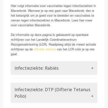
Hier volgt informatie over vaccinaties tegen infectieziekten in
Macedonië. Wanneer je op reis gaat naar Macedonië, dan is
het belangrijk om je goed voor te bereiden en vaccinaties te
nemen tegen infectieziekten in Macedonië. Lees hier meer
over vaccinaties Macedonië.
De informatie op deze pagina is gebaseerd op openbare
richtlijnen van het Landelijk Coördinatiecentrum
Reizigersadvisering (LCR). Raadpleeg altijd de meest actuele
richtlijnen op de
officiële website
van het LCR vóór je op reis
gaat.
Infectieziekte: Rabiës
Rabiës staat ook wel bekend als hondsdolheid.
Mensen die geïnfecteerd raken met dit virus kunnen
Infectieziekte: DTP (Difterie Tetanus
klachten krijgen van neurologische aard. Wanneer deze
symptomen ontstaan blijkt het rabiës virus in 100%
Polio)
van de gevallen dodelijk. Dit maakt rabiës voor de
reiziger een potentieel gevaarlijk probleem. Met name
Difterie en tetanus worden beiden veroorzaakt door een