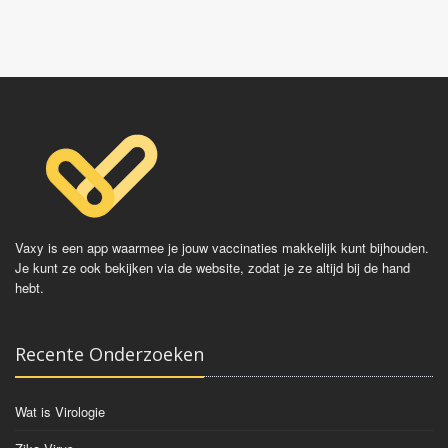
gevallen kan er gekozen worden om een bloedtest te
Vaqta
doen om de hoeveelheid antistoffen te bepalen en zo
Epaxal
de beschermduur te bepalen.
Epaxal Junior
Vaccinaties:
Engerix
HBVAXpro
Fendrix
Vaxy is een app waarmee je jouw vaccinaties makkelijk kunt bijhouden.
Je kunt ze ook bekijken via de website, zodat je ze altijd bij de hand
hebt.
Recente Onderzoeken
Wat is Virologie