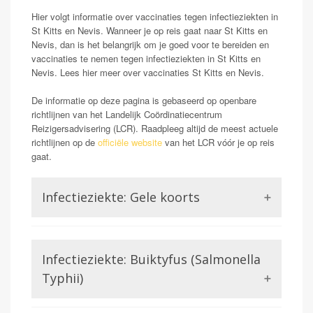
Hier volgt informatie over vaccinaties tegen infectieziekten in
St Kitts en Nevis. Wanneer je op reis gaat naar St Kitts en
Nevis, dan is het belangrijk om je goed voor te bereiden en
vaccinaties te nemen tegen infectieziekten in St Kitts en
Nevis. Lees hier meer over vaccinaties St Kitts en Nevis.
De informatie op deze pagina is gebaseerd op openbare
richtlijnen van het Landelijk Coördinatiecentrum
Reizigersadvisering (LCR). Raadpleeg altijd de meest actuele
richtlijnen op de
officiële website
van het LCR vóór je op reis
gaat.
Infectieziekte: Gele koorts
Opmerking: Indien reizend uit gele koorts gebied
Gele koorts is een aandoening die wordt veroorzaakt
Infectieziekte: Buiktyfus (Salmonella
door het Gele koorts virus. Dit is een virus uit de
familie van de Flavivirussen, waar bijvoorbeeld ook
Typhii)
Dengue of Zika lid van zijn. Gele koorts kan in ernstige
gevallen (zo een 15-20%) zorgen voor ontsteking van
De salmonella soort salmonella typhii veroorzaakt