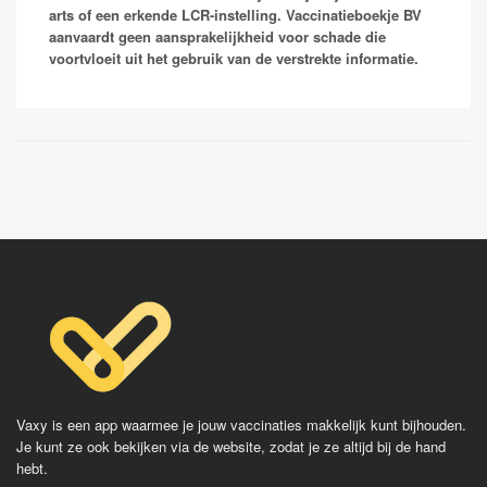
Vaccinaties:
geen ernstige ziekte is kun je je er een tijd lang erg
arts of een erkende LCR-instelling. Vaccinatieboekje BV
je leven.
ziek van voelen.
aanvaardt geen aansprakelijkheid voor schade die
Revaxis
voortvloeit uit het gebruik van de verstrekte informatie.
Vaccinaties:
RIVM
Vaccinaties:
Havrix
Qdenga
Avaxim
Dengvaxia
Vaqta
Epaxal
Epaxal Junior
Vaxy is een app waarmee je jouw vaccinaties makkelijk kunt bijhouden.
Je kunt ze ook bekijken via de website, zodat je ze altijd bij de hand
hebt.