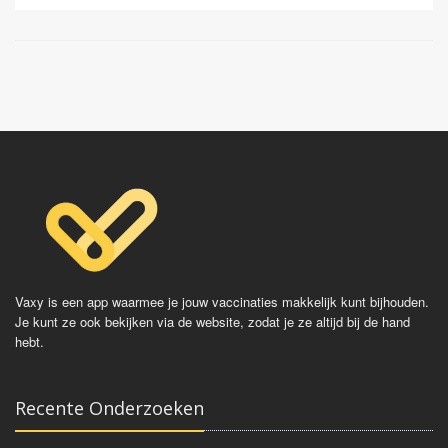
Havrix
Qdenga
Avaxim
Dengvaxia
Vaqta
Epaxal
Epaxal Junior
Vaxy is een app waarmee je jouw vaccinaties makkelijk kunt bijhouden.
Je kunt ze ook bekijken via de website, zodat je ze altijd bij de hand
hebt.
Recente Onderzoeken