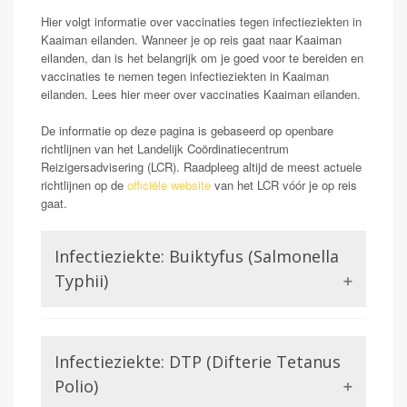
Hier volgt informatie over vaccinaties tegen infectieziekten in
Kaaiman eilanden. Wanneer je op reis gaat naar Kaaiman
eilanden, dan is het belangrijk om je goed voor te bereiden en
vaccinaties te nemen tegen infectieziekten in Kaaiman
eilanden. Lees hier meer over vaccinaties Kaaiman eilanden.
De informatie op deze pagina is gebaseerd op openbare
richtlijnen van het Landelijk Coördinatiecentrum
Reizigersadvisering (LCR). Raadpleeg altijd de meest actuele
richtlijnen op de
officiële website
van het LCR vóór je op reis
gaat.
Infectieziekte: Buiktyfus (Salmonella
Typhii)
De salmonella soort salmonella typhii veroorzaakt
buiktyfus bij mensen. Dit is een aandoening die
Infectieziekte: DTP (Difterie Tetanus
gepaard gaat met hoge koorts, hevige klachten van het
maag darm kanaal (sterk uiteenlopend van diarree tot
Polio)
obsitaptie) en hevige hoofdpijn. Buiktyfus is potentieel